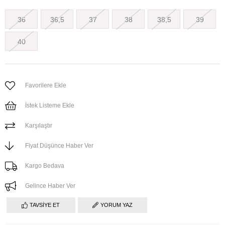
36
36,5
37
38
38,5
39
40
Favorilere Ekle
İstek Listeme Ekle
Karşılaştır
Fiyat Düşünce Haber Ver
Kargo Bedava
Gelince Haber Ver
TAVSIYE ET
YORUM YAZ