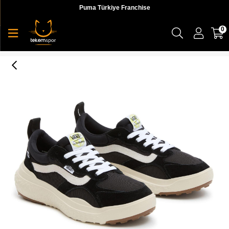
Puma Türkiye Franchise
0
Vans Mte Ultrarange Neo Vr3 Unisex Sneaker