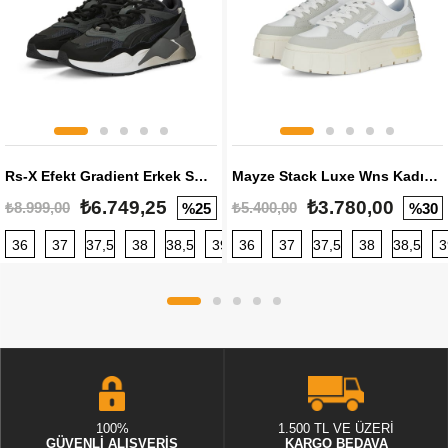
Rs-X Efekt Gradient Erkek Sneaker
Mayze Stack Luxe Wns Kadın Sneaker
₺6.749,25
₺3.780,00
₺8.999,00
₺5.400,00
%25
%30
36
37
37,5
38
38,5
39
36
40
37
40,5
37,5
41
38
42
38,5
42,5
3
100%
1.500 TL VE ÜZERİ
GÜVENLİ ALIŞVERİŞ
KARGO BEDAVA