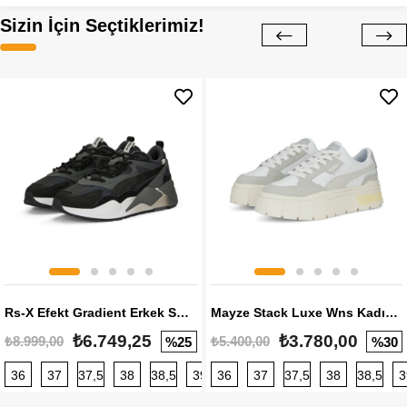
Sizin İçin Seçtiklerimiz!
Rs-X Efekt Gradient Erkek Sneaker
Mayze Stack Luxe Wns Kadın Sneaker
₺6.749,25
₺3.780,00
₺8.999,00
₺5.400,00
%25
%30
36
37
37,5
38
38,5
39
36
40
37
40,5
37,5
41
38
42
38,5
42,5
3