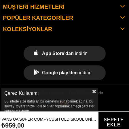
MÜŞTERI HIZMETLERI
POPÜLER KATEGORILER
KOLEKSIYONLAR
App Store’dan
indirin
Google play’den
indirin
Çerez Kullanımı
© 2021 tekemspor.com. - Tüm Hakları Saklıdır.
Bu sitede size daha iyi bir deneyim sunabilmek adına, bu
sayfayı ziyaretinizle ilgili bilgileri toplamak amaçlı çerezler
kullanılmaktadır.
VANS UA SUPER COMFYCUSH OLD SKOOL UNISEX SIYAH GÜNLÜK AYAKKABI - VN0A4UUN4ZZ1
₺959,00