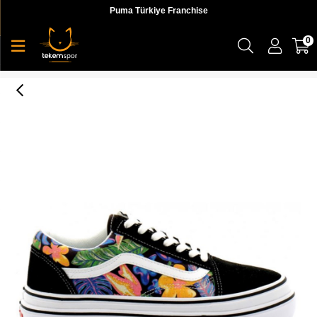
Puma Türkiye Franchise
0
Vans UA Super ComfyCush Old Skool Unisex Siyah Günlük Ayakkabı - VN0A4UUN4ZZ1