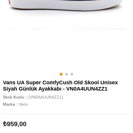
Vans UA Super ComfyCush Old Skool Unisex
Siyah Günlük Ayakkabı - VN0A4UUN4ZZ1
Stok Kodu
(VN0A4UUN4ZZ1)
Marka
:
Vans
₺959,00