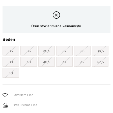
Ürün stoklarımızda kalmamıştır.
Beden
35
36
36,5
37
38
38,5
39
40
40,5
41
42
42,5
43
Favorilere Ekle
İstek Listeme Ekle