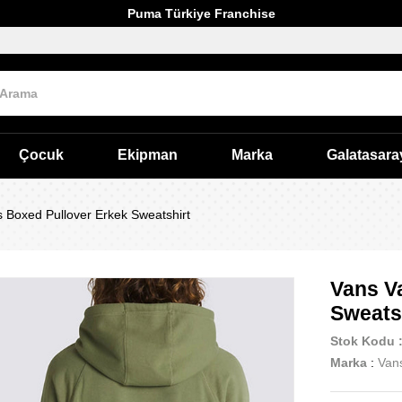
Puma Türkiye Franchise
Çocuk
Ekipman
Marka
Galatasara
 Boxed Pullover Erkek Sweatshirt
Vans V
Sweats
Stok Kodu
Marka
:
Van