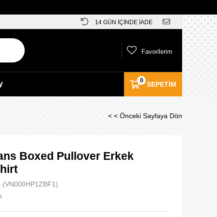
14 GÜN İÇİNDE İADE
Favorilerim
0
y
SEPETIM
< < Önceki Sayfaya Dön
ans Boxed Pullover Erkek
hirt
(VN000HP1ZBF1)
s