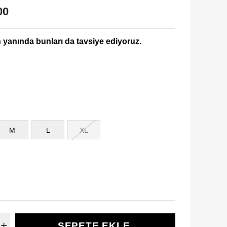
00
yanında bunları da tavsiye ediyoruz.
M
L
XL