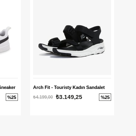
Sneaker
Arch Fit - Touristy Kadın Sandalet
Big
₺3.149,25
₺4.199,00
₺3.1
%25
%25