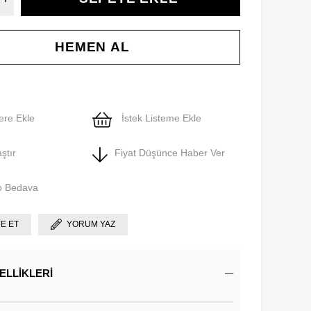
ere Ekle
İstek Listeme Ekle
ştır
Fiyat Düşünce Haber Ver
o Bedava
YE ET
YORUM YAZ
ELLIKLERI