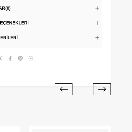
AR
(0)
EÇENEKLERI
ERILERI