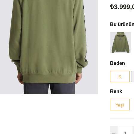
₺3.999,
Bu ürünün 
Beden
S
Renk
Yeşil