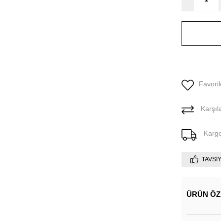
Favoril
Karşıla
Karg
TAVSI
ÜRÜN ÖZ