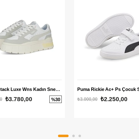
Mayze Stack Luxe Wns Kadın Sneaker
Puma Rickie Ac+ Ps Çocuk 
₺3.780,00
₺2.250,00
0
₺3.000,00
%30