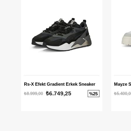
Rs-X Efekt Gradient Erkek Sneaker
₺6.749,25
₺8.999,00
₺5.400,0
%25