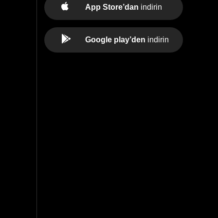
App Store’dan
indirin
Google play’den
indirin