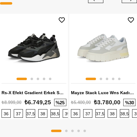
Rs-X Efekt Gradient Erkek Sneaker
Mayze Stack Luxe Wns Kadın Sneaker
₺6.749,25
₺3.780,00
₺8.999,00
₺5.400,00
%25
%30
36
37
37,5
38
38,5
39
36
40
37
40,5
37,5
41
38
42
38,5
42,5
3