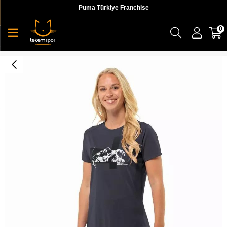
Puma Türkiye Franchise
0
Vonnan S/S Graphic T W Kadın T-shirt