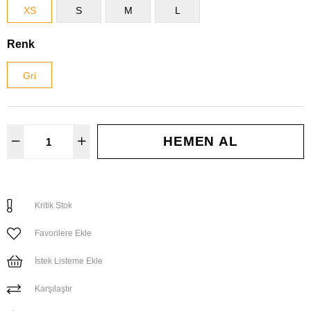
XS
S
M
L
Renk
Gri
Kritik Stok
Favorilere Ekle
İstek Listeme Ekle
Karşılaştır