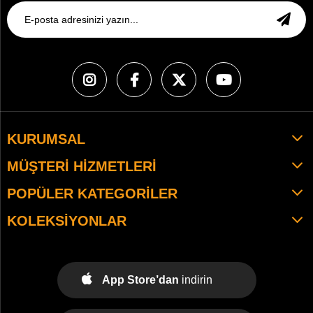
KURUMSAL
MÜŞTERI HIZMETLERI
POPÜLER KATEGORILER
KOLEKSIYONLAR
App Store’dan
indirin