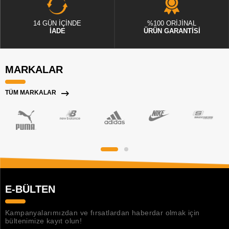
14 GÜN İÇİNDE
%100 ORİJİNAL
İADE
ÜRÜN GARANTİSİ
MARKALAR
TÜM MARKALAR
E-BÜLTEN
Kampanyalarımızdan ve fırsatlardan haberdar olmak için
bültenimize kayıt olun!