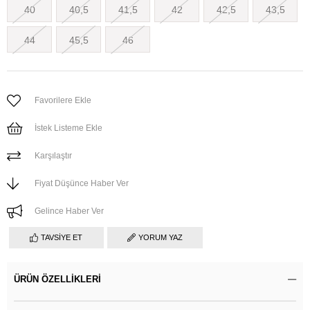
40
40,5
41,5
42
42,5
43,5
44
45,5
46
Favorilere Ekle
İstek Listeme Ekle
Karşılaştır
Fiyat Düşünce Haber Ver
Gelince Haber Ver
TAVSIYE ET
YORUM YAZ
ÜRÜN ÖZELLIKLERI