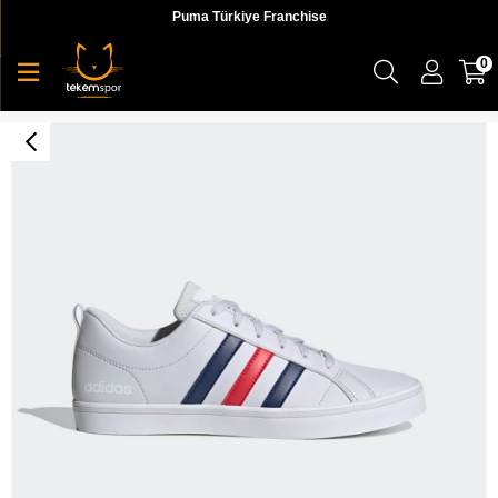
Puma Türkiye Franchise
0
Adidas Vs Pace Erkek Günlük Ayakkabı - EH0019