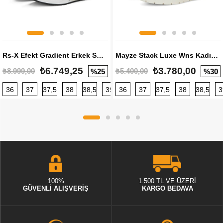
Rs-X Efekt Gradient Erkek Sneaker
Mayze Stack Luxe Wns Kadın Sneaker
₺6.749,25
₺3.780,00
₺8.999,00
₺5.400,00
%25
%30
36
37
37,5
38
38,5
39
36
40
37
40,5
37,5
41
38
42
38,5
42,5
3
100%
1.500 TL VE ÜZERİ
GÜVENLİ ALIŞVERİŞ
KARGO BEDAVA