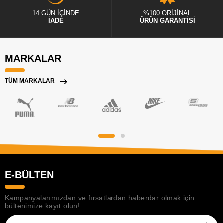
14 GÜN İÇİNDE
%100 ORİJİNAL
İADE
ÜRÜN GARANTİSİ
MARKALAR
TÜM MARKALAR
E-BÜLTEN
Kampanyalarımızdan ve fırsatlardan haberdar olmak için
bültenimize kayıt olun!