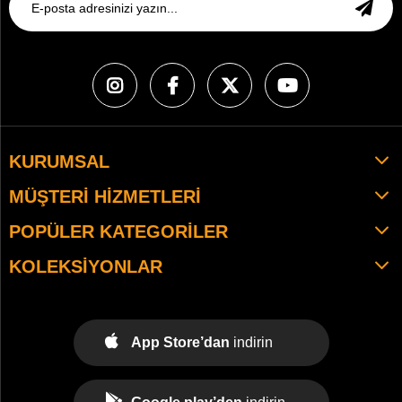
KURUMSAL
MÜŞTERI HIZMETLERI
POPÜLER KATEGORILER
KOLEKSIYONLAR
App Store’dan
indirin