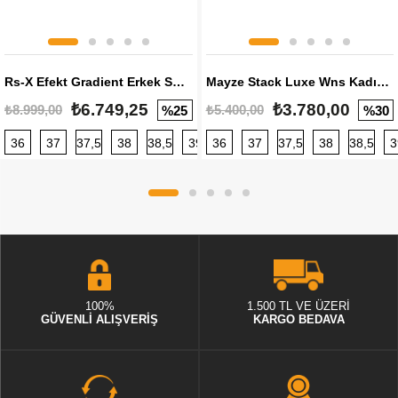
Rs-X Efekt Gradient Erkek Sneaker
Mayze Stack Luxe Wns Kadın Sneaker
₺6.749,25
₺3.780,00
₺8.999,00
₺5.400,00
%25
%30
36
37
37,5
38
38,5
39
36
40
37
40,5
37,5
41
38
42
38,5
42,5
3
100%
1.500 TL VE ÜZERİ
GÜVENLİ ALIŞVERİŞ
KARGO BEDAVA