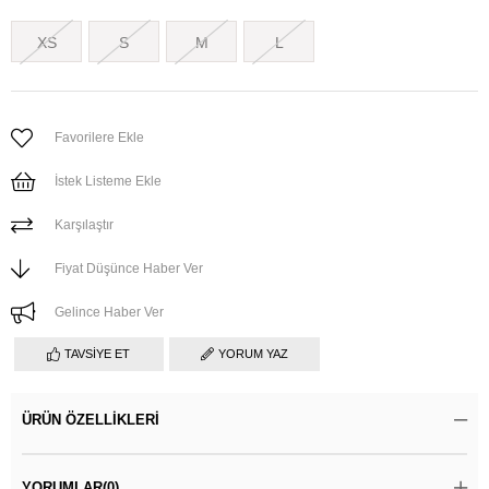
XS
S
M
L
Favorilere Ekle
İstek Listeme Ekle
Karşılaştır
Fiyat Düşünce Haber Ver
Gelince Haber Ver
TAVSIYE ET
YORUM YAZ
ÜRÜN ÖZELLIKLERI
YORUMLAR
(0)