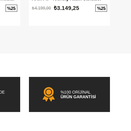
₺3.149,25
₺4.199,00
₺3.1
%25
%25
NDE
%100 ORİJİNAL
ÜRÜN GARANTİSİ