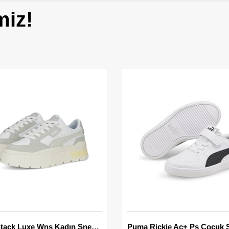
miz!
Mayze Stack Luxe Wns Kadın Sneaker
Puma Rickie Ac+ Ps Çocuk 