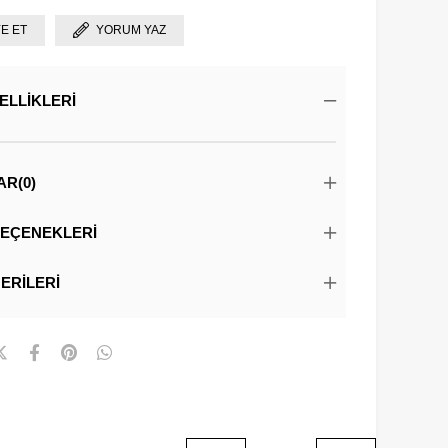
YE ET
YORUM YAZ
ELLIKLERI
AR
(0)
EÇENEKLERI
ERILERI