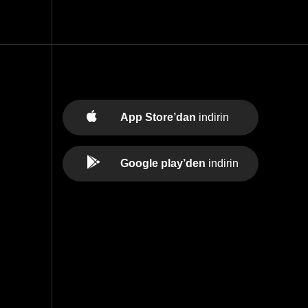
App Store’dan
indirin
Google play’den
indirin