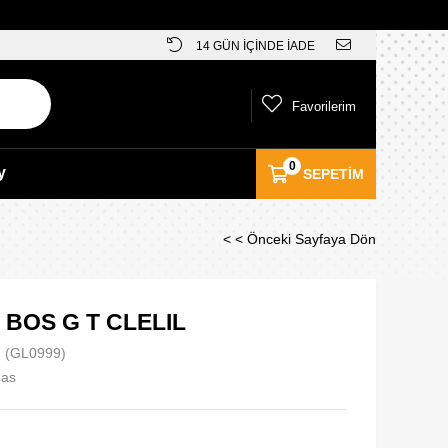
14 GÜN İÇİNDE İADE
Favorilerim
0
y
SEPETIM
< < Önceki Sayfaya Dön
 BOS G T CLELIL
(GL0999)
das