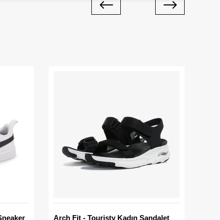
Sneaker
Arch Fit - Touristy Kadın Sandalet
Big