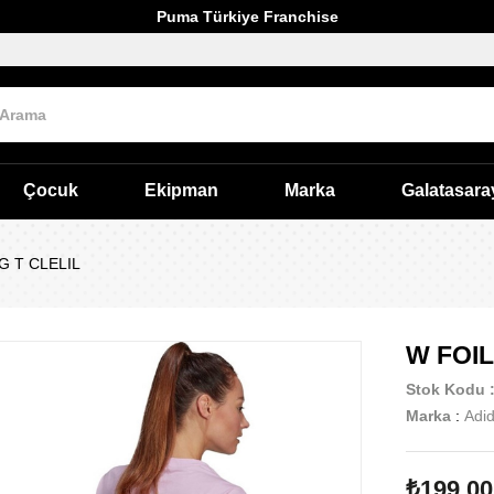
Puma Türkiye Franchise
Çocuk
Ekipman
Marka
Galatasara
G T CLELIL
W FOIL
Stok Kodu
Marka
:
Adi
₺199,00