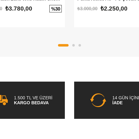
₺3.780,00
₺2.250,00
0
₺3.000,00
%30
1.500 TL VE ÜZERİ
14 GÜN İÇİ
KARGO BEDAVA
İADE