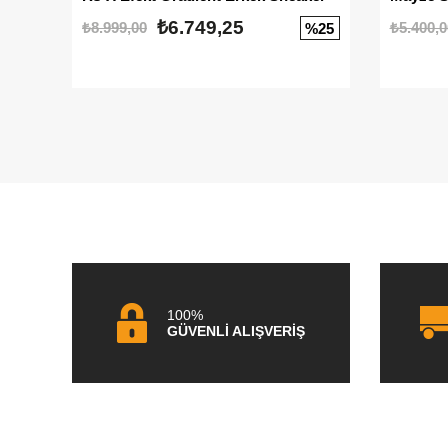
₺6.749,25
₺8.999,00
₺5.400,0
%25
100%
GÜVENLİ ALIŞVERİŞ