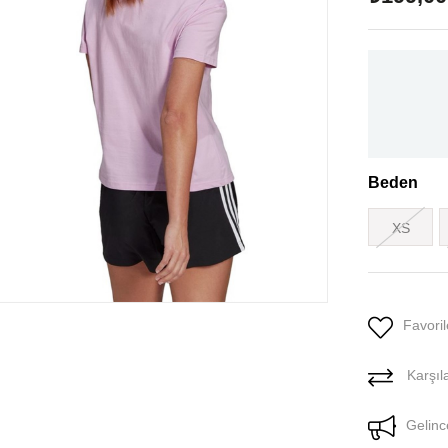
Beden
XS
Favoril
Karşıla
Gelinc