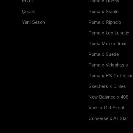
Erkek
Puma x Liberty
Çocuk
Puma x Staple
Yeni Sezon
Puma x Ripndip
Puma x Leo Lunatic
Puma Melo x Toxic
Puma x Suede
Puma x Velophasis
Puma x RS Collectio
Skechers x D'lites
New Balance x 408
Vans x Old Skool
Converse x All Star