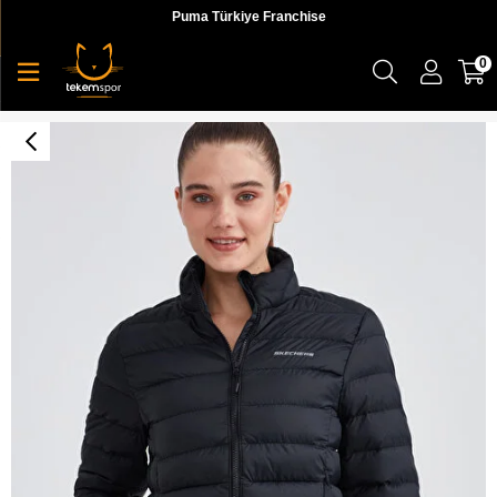
Puma Türkiye Franchise
0
Skechers W Outerwear Pop Up Detailed Padded Jacket Kadın Ceket