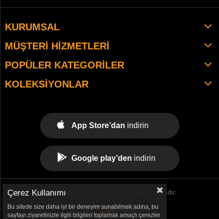
KURUMSAL
MÜŞTERI HIZMETLERI
POPÜLER KATEGORILER
KOLEKSIYONLAR
App Store’dan
indirin
Google play’den
indirin
Çerez Kullanımı
© 2021 tekemspor.com. - Tüm Hakları Saklıdır.
Bu sitede size daha iyi bir deneyim sunabilmek adına, bu
sayfayı ziyaretinizle ilgili bilgileri toplamak amaçlı çerezler