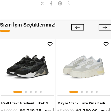
Sizin İçin Seçtiklerimiz!
Rs-X Efekt Gradient Erkek Sneaker
Mayze Stack Luxe Wns Kadın Sneaker
₺6.749,25
₺3.780,00
₺8.999,00
₺5.400,00