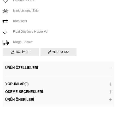
Favorilere Ekle
İstek Listeme Ekle
Karşılaştır
Fiyat Düşünce Haber Ver
Kargo Bedava
TAVSIYE ET
YORUM YAZ
ÜRÜN ÖZELLIKLERI
YORUMLAR
(0)
ÖDEME SEÇENEKLERI
ÜRÜN ÖNERILERI