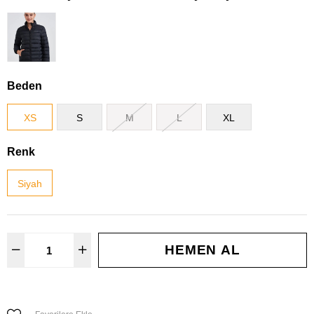
Beden
XS
S
M
L
XL
Renk
Siyah