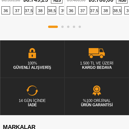
%25
%30
36
37
37,5
38
38,5
39
36
40
37
40,5
37,5
41
38
42
38,5
42,5
3
100%
1.500 TL VE ÜZERİ
GÜVENLİ ALIŞVERİŞ
KARGO BEDAVA
14 GÜN İÇİNDE
%100 ORİJİNAL
İADE
ÜRÜN GARANTİSİ
MARKALAR