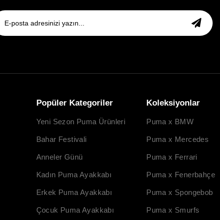
Popüler Kategoriler
Koleksiyonlar
Yeni Sezon Puma Ürünleri
Puma x BMW
Bahar Festivali
Puma x Mercedes
Anneler Günü
Puma x Ferrari
Kadın Puma Ayakkabı
Puma x Fenerbahçe
Erkek Puma Ayakkabı
Puma x Spongebob
Çocuk Puma Ayakkabı
Puma x Smurfs