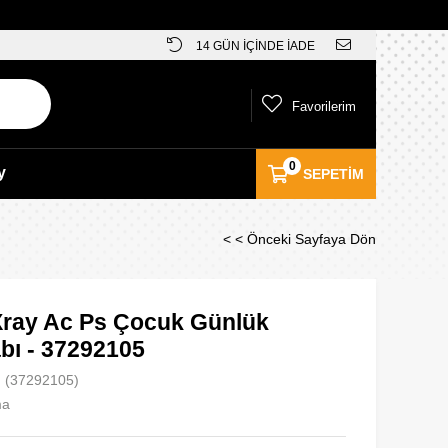
14 GÜN İÇİNDE İADE
Favorilerim
0
y
SEPETIM
< < Önceki Sayfaya Dön
ray Ac Ps Çocuk Günlük
bı - 37292105
(37292105)
ma