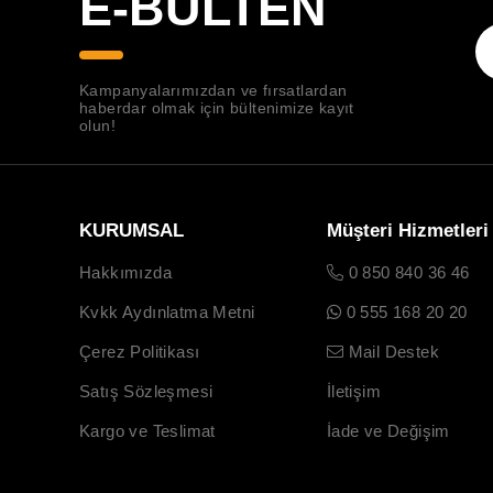
E-BÜLTEN
Kampanyalarımızdan ve fırsatlardan
haberdar olmak için bültenimize kayıt
olun!
KURUMSAL
Müşteri Hizmetleri
Hakkımızda
0 850 840 36 46
Kvkk Aydınlatma Metni
0 555 168 20 20
Çerez Politikası
Mail Destek
Satış Sözleşmesi
İletişim
Kargo ve Teslimat
İade ve Değişim