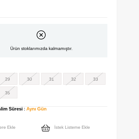
Ürün stoklarımızda kalmamıştır.
29
30
31
32
33
35
slim Süresi
:
Aynı Gün
ere Ekle
İstek Listeme Ekle