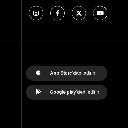
App Store’dan
indirin
Google play’den
indirin