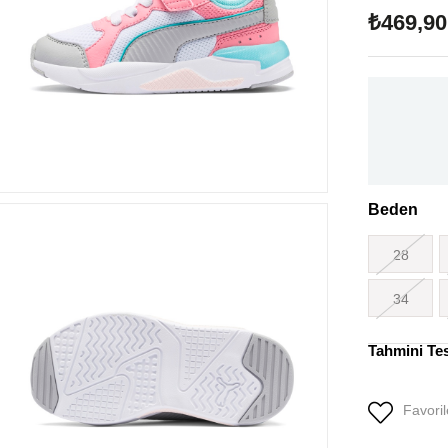
₺469,90
Beden
28
34
Tahmini Te
Favoril