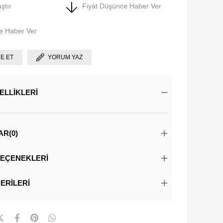
ştır
Fiyat Düşünce Haber Ver
e Haber Ver
YE ET
YORUM YAZ
ELLIKLERI
AR
(0)
EÇENEKLERI
ERILERI