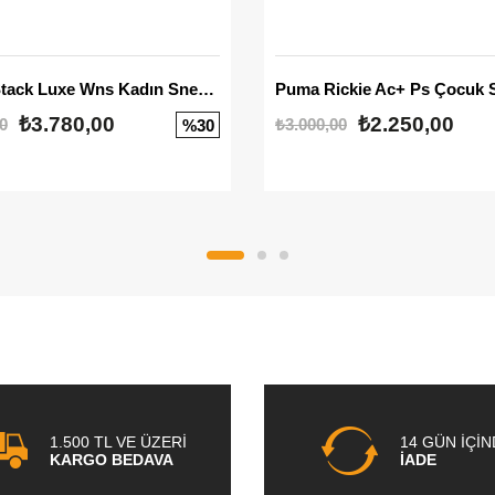
Mayze Stack Luxe Wns Kadın Sneaker
Puma Rickie Ac+ Ps Çocuk 
₺3.780,00
₺2.250,00
0
₺3.000,00
%30
1.500 TL VE ÜZERİ
14 GÜN İÇİ
KARGO BEDAVA
İADE