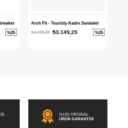
Sneaker
Arch Fit - Touristy Kadın Sandalet
Big
₺3.149,25
₺4.199,00
₺3.1
%25
%25
NDE
%100 ORİJİNAL
ÜRÜN GARANTİSİ