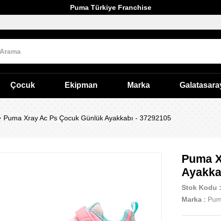
Puma Türkiye Franchise
Çocuk
Ekipman
Marka
Galatasara
Puma Xray Ac Ps Çocuk Günlük Ayakkabı - 37292105
Puma X
Ayakka
Stok Kodu
Marka
:
Pu