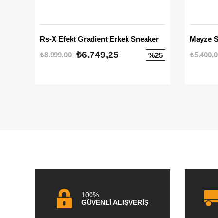
Rs-X Efekt Gradient Erkek Sneaker
₺6.749,25
₺8.999,00
₺5.400,0
%25
100%
GÜVENLİ ALIŞVERİŞ