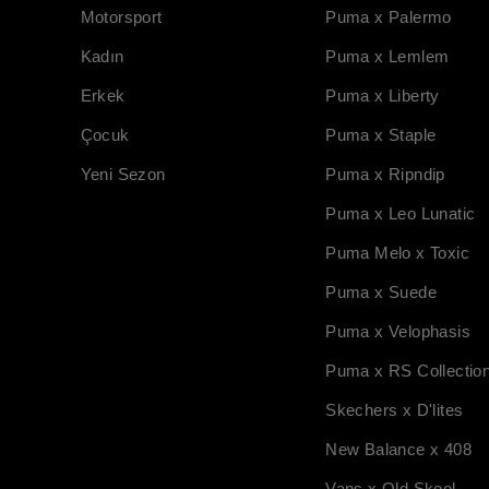
Motorsport
Puma x Palermo
Kadın
Puma x Lemlem
Erkek
Puma x Liberty
Çocuk
Puma x Staple
Yeni Sezon
Puma x Ripndip
Puma x Leo Lunatic
Puma Melo x Toxic
Puma x Suede
Puma x Velophasis
Puma x RS Collectio
Skechers x D'lites
New Balance x 408
Vans x Old Skool