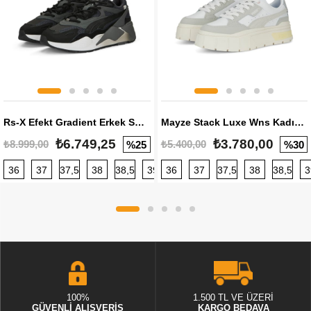
Rs-X Efekt Gradient Erkek Sneaker
Mayze Stack Luxe Wns Kadın Sneaker
₺6.749,25
₺3.780,00
₺8.999,00
₺5.400,00
%25
%30
36
37
37,5
38
38,5
39
36
40
37
40,5
37,5
41
38
42
38,5
42,5
3
100%
1.500 TL VE ÜZERİ
GÜVENLİ ALIŞVERİŞ
KARGO BEDAVA