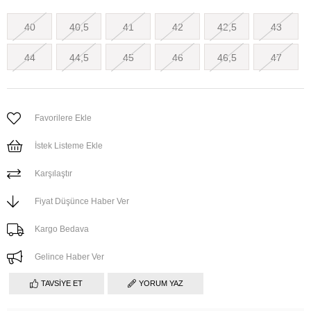
40
40,5
41
42
42,5
43
44
44,5
45
46
46,5
47
Favorilere Ekle
İstek Listeme Ekle
Karşılaştır
Fiyat Düşünce Haber Ver
Kargo Bedava
Gelince Haber Ver
TAVSIYE ET
YORUM YAZ