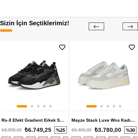
Sizin İçin Seçtiklerimiz!
Rs-X Efekt Gradient Erkek Sneaker
Mayze Stack Luxe Wns Kadın Sneaker
₺6.749,25
₺3.780,00
₺8.999,00
₺5.400,00
%25
%30