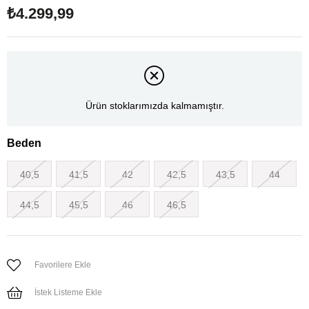
₺4.299,99
Ürün stoklarımızda kalmamıştır.
Beden
40,5
41,5
42
42,5
43,5
44
44,5
45,5
46
46,5
Favorilere Ekle
İstek Listeme Ekle