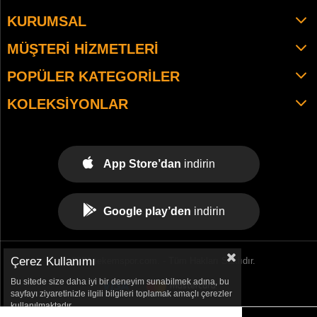
KURUMSAL
MÜŞTERI HIZMETLERI
POPÜLER KATEGORILER
KOLEKSIYONLAR
App Store’dan
indirin
Google play’den
indirin
Çerez Kullanımı
© 2021 tekemspor.com. - Tüm Hakları Saklıdır.
Bu sitede size daha iyi bir deneyim sunabilmek adına, bu
sayfayı ziyaretinizle ilgili bilgileri toplamak amaçlı çerezler
kullanılmaktadır.