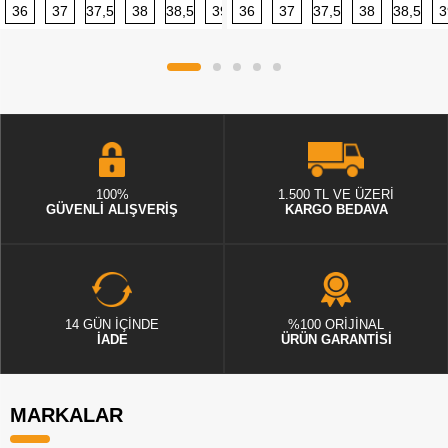
36
37
37,5
38
38,5
39
36
40
37
40,5
37,5
41
38
42
38,5
42,5
3
100%
1.500 TL VE ÜZERİ
GÜVENLİ ALIŞVERİŞ
KARGO BEDAVA
14 GÜN İÇİNDE
%100 ORİJİNAL
İADE
ÜRÜN GARANTİSİ
MARKALAR