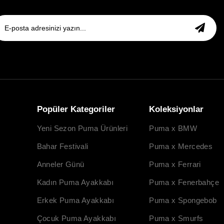
Popüler Kategoriler
Koleksiyonlar
Yeni Sezon Puma Ürünleri
Puma x BMW
Bahar Festivali
Puma x Mercedes
Anneler Günü
Puma x Ferrari
Kadın Puma Ayakkabı
Puma x Fenerbahçe
Erkek Puma Ayakkabı
Puma x Spongebob
Çocuk Puma Ayakkabı
Puma x Smurfs