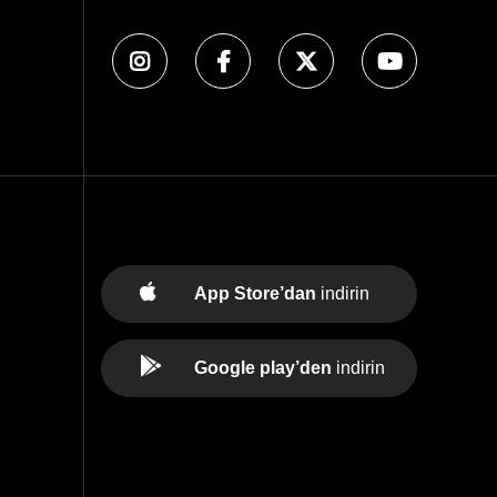
App Store’dan
indirin
Google play’den
indirin