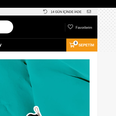
14 GÜN İÇİNDE İADE
Favorilerim
0
y
SEPETIM