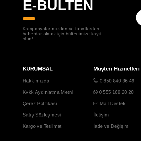
E-BÜLTEN
Kampanyalarımızdan ve fırsatlardan
haberdar olmak için bültenimize kayıt
olun!
KURUMSAL
Müşteri Hizmetleri
Hakkımızda
0 850 840 36 46
Kvkk Aydınlatma Metni
0 555 168 20 20
Çerez Politikası
Mail Destek
Satış Sözleşmesi
İletişim
Kargo ve Teslimat
İade ve Değişim