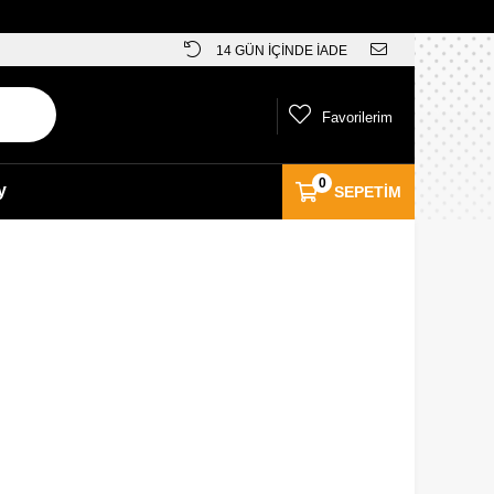
14 GÜN İÇİNDE İADE
Favorilerim
0
y
SEPETIM