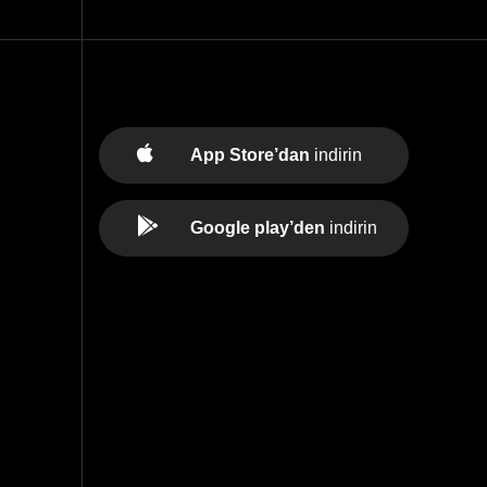
App Store’dan
indirin
Google play’den
indirin