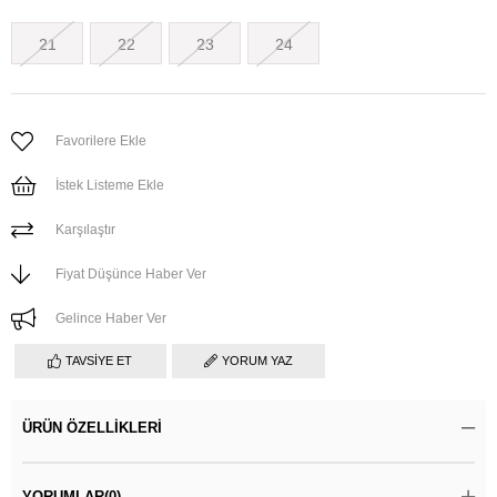
21
22
23
24
Favorilere Ekle
İstek Listeme Ekle
Karşılaştır
Fiyat Düşünce Haber Ver
Gelince Haber Ver
TAVSIYE ET
YORUM YAZ
ÜRÜN ÖZELLIKLERI
YORUMLAR
(0)