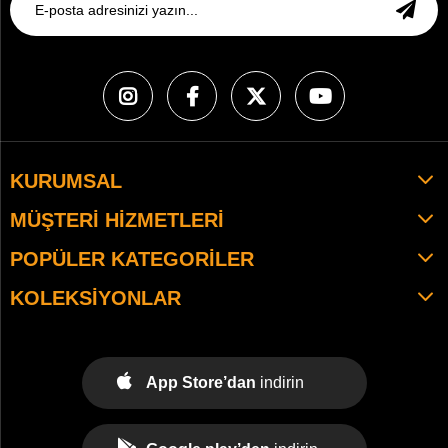
KURUMSAL
MÜŞTERI HIZMETLERI
POPÜLER KATEGORILER
KOLEKSIYONLAR
App Store’dan
indirin