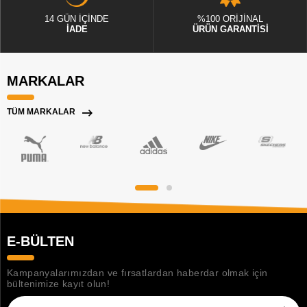
14 GÜN İÇİNDE
%100 ORİJİNAL
İADE
ÜRÜN GARANTİSİ
MARKALAR
TÜM MARKALAR
E-BÜLTEN
Kampanyalarımızdan ve fırsatlardan haberdar olmak için
bültenimize kayıt olun!