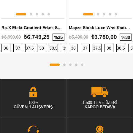
Rs-X Efekt Gradient Erkek Sneaker
Mayze Stack Luxe Wns Kadın Sneaker
₺6.749,25
₺3.780,00
₺8.999,00
₺5.400,00
%25
%30
36
37
37,5
38
38,5
39
36
40
37
40,5
37,5
41
38
42
38,5
42,5
3
100%
1.500 TL VE ÜZERİ
GÜVENLİ ALIŞVERİŞ
KARGO BEDAVA