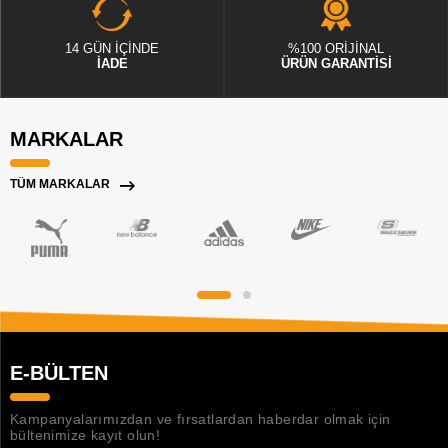
14 GÜN İÇİNDE
%100 ORİJİNAL
İADE
ÜRÜN GARANTİSİ
MARKALAR
TÜM MARKALAR
E-BÜLTEN
Kampanyalarımızdan ve fırsatlardan haberdar olmak için
bültenimize kayıt olun!