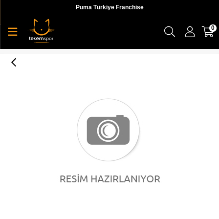
Puma Türkiye Franchise
0
Lumberjack 0w Leo Slogan Erkek Gri Sweatshirt - 100565290