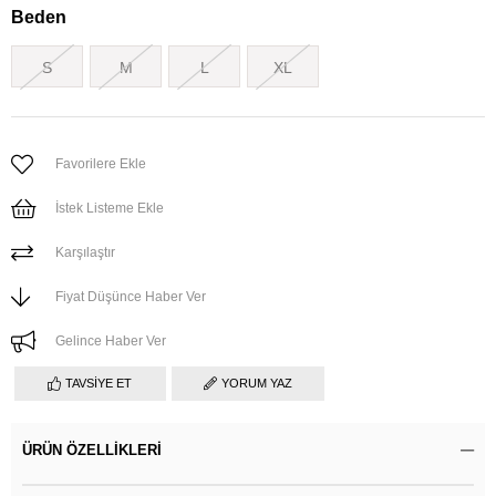
Beden
S
M
L
XL
Favorilere Ekle
İstek Listeme Ekle
Karşılaştır
Fiyat Düşünce Haber Ver
Gelince Haber Ver
TAVSIYE ET
YORUM YAZ
ÜRÜN ÖZELLIKLERI