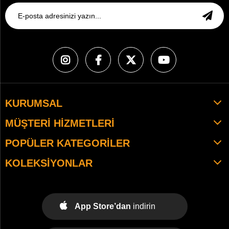
KURUMSAL
MÜŞTERI HIZMETLERI
POPÜLER KATEGORILER
KOLEKSIYONLAR
App Store’dan
indirin