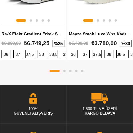
Rs-X Efekt Gradient Erkek Sneaker
Mayze Stack Luxe Wns Kadın Sneaker
₺6.749,25
₺3.780,00
₺8.999,00
₺5.400,00
%25
%30
36
37
37,5
38
38,5
39
36
40
37
40,5
37,5
41
38
42
38,5
42,5
3
100%
1.500 TL VE ÜZERİ
GÜVENLİ ALIŞVERİŞ
KARGO BEDAVA