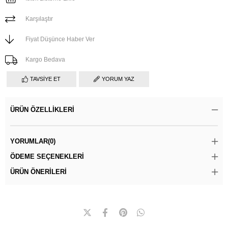
Karşılaştır
Fiyat Düşünce Haber Ver
Kargo Bedava
TAVSIYE ET
YORUM YAZ
ÜRÜN ÖZELLIKLERI
YORUMLAR
(0)
ÖDEME SEÇENEKLERI
ÜRÜN ÖNERILERI