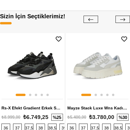
Sizin İçin Seçtiklerimiz!
Rs-X Efekt Gradient Erkek Sneaker
Mayze Stack Luxe Wns Kadın Sneaker
₺6.749,25
₺3.780,00
₺8.999,00
₺5.400,00
%25
%30
36
37
37,5
38
38,5
39
36
40
37
40,5
37,5
41
38
42
38,5
42,5
3