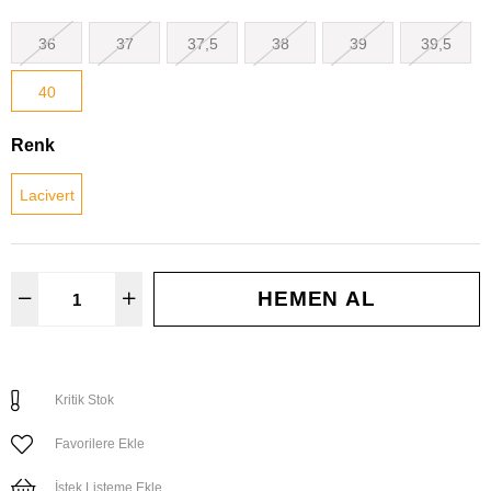
36
37
37,5
38
39
39,5
40
Renk
Lacivert
Kritik Stok
Favorilere Ekle
İstek Listeme Ekle