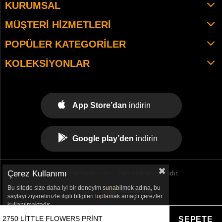
KURUMSAL
MÜŞTERI HIZMETLERI
POPÜLER KATEGORILER
KOLEKSIYONLAR
App Store’dan
indirin
Google play’den
indirin
Çerez Kullanımı
© 2021 tekemspor.com. - Tüm Hakları Saklıdır.
Bu sitede size daha iyi bir deneyim sunabilmek adına, bu
sayfayı ziyaretinizle ilgili bilgileri toplamak amaçlı çerezler
kullanılmaktadır.
2750 LITTLE FLOWERS PRINT