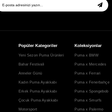
Popüler Kategoriler
Koleksiyonlar
Yeni Sezon Puma Ürünleri
Puma x BMW
Bahar Festivali
Puma x Mercedes
Anneler Günü
Puma x Ferrari
Kadın Puma Ayakkabı
Puma x Fenerbahçe
Erkek Puma Ayakkabı
Puma x Spongebob
Çocuk Puma Ayakkabı
Puma x Smurfs
Motorsport
Puma x Palermo