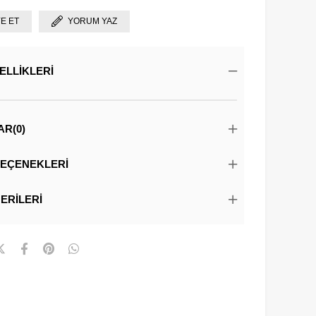
YE ET
YORUM YAZ
ELLIKLERI
AR
(0)
EÇENEKLERI
ERILERI