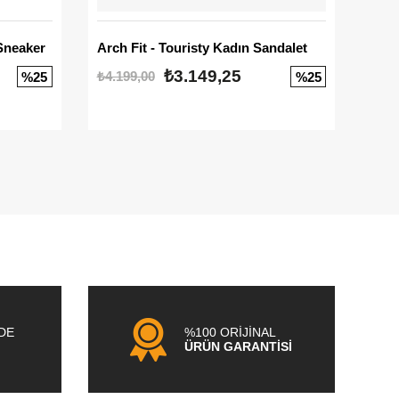
Sneaker
Arch Fit - Touristy Kadın Sandalet
Big
₺3.149,25
₺4.199,00
₺3.1
%25
%25
NDE
%100 ORİJİNAL
ÜRÜN GARANTİSİ