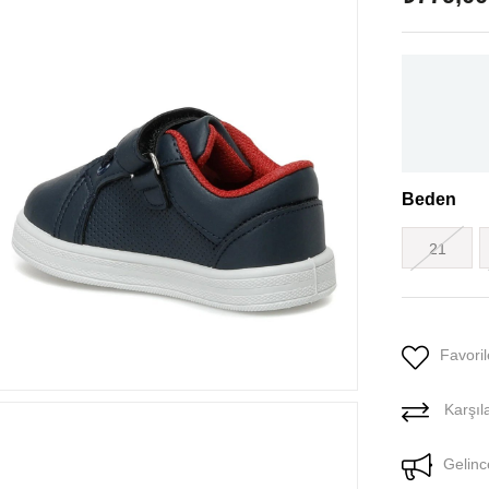
Beden
21
Favoril
Karşıla
Gelinc