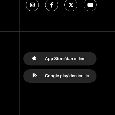
App Store’dan
indirin
Google play’den
indirin