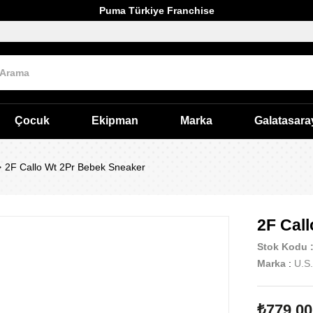
Puma Türkiye Franchise
Çocuk
Ekipman
Marka
Galatasara
2F Callo Wt 2Pr Bebek Sneaker
2F Cal
Stok Kodu
Marka
:
U.S.
₺779,00