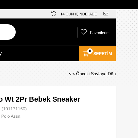
14 GÜN İÇİNDE İADE
Favorilerim
0
y
SEPETIM
< < Önceki Sayfaya Dön
lo Wt 2Pr Bebek Sneaker
(101171160)
 Polo Assn.