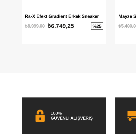
Rs-X Efekt Gradient Erkek Sneaker
₺6.749,25
₺8.999,00
₺5.400,0
%25
100%
GÜVENLİ ALIŞVERİŞ