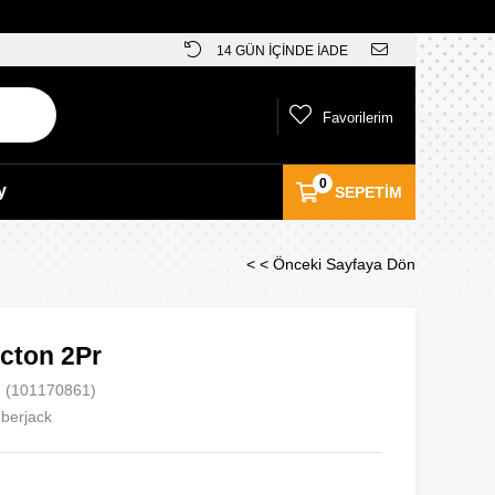
14 GÜN İÇİNDE İADE
Favorilerim
0
y
SEPETIM
< < Önceki Sayfaya Dön
cton 2Pr
(101170861)
berjack