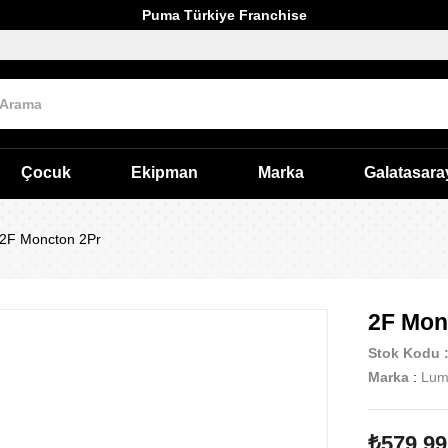
Puma Türkiye Franchise
Çocuk
Ekipman
Marka
Galatasara
2F Moncton 2Pr
2F Mon
Stok Kodu
Marka
:
Lum
₺579,99