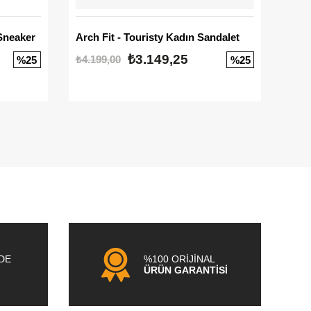
Sneaker
Arch Fit - Touristy Kadın Sandalet
Big
₺3.149,25
₺4.199,00
₺3.1
%25
%25
NDE
%100 ORİJİNAL
ÜRÜN GARANTİSİ