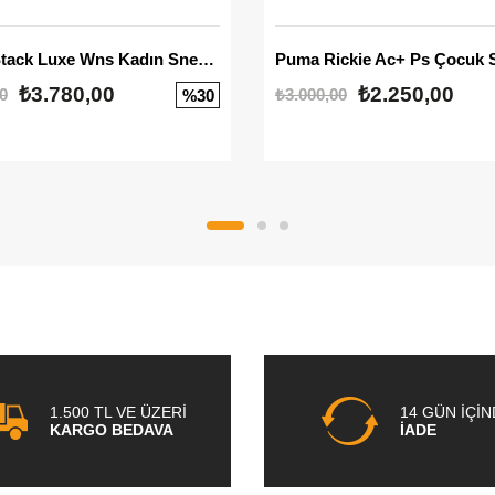
Mayze Stack Luxe Wns Kadın Sneaker
Puma Rickie Ac+ Ps Çocuk 
₺3.780,00
₺2.250,00
0
₺3.000,00
%30
1.500 TL VE ÜZERİ
14 GÜN İÇİ
KARGO BEDAVA
İADE