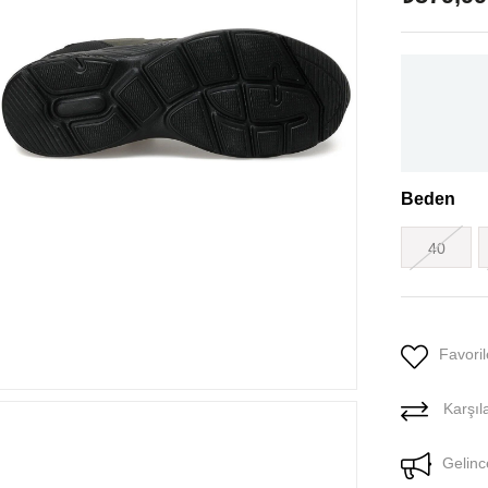
Beden
40
Favoril
Karşıla
Gelinc