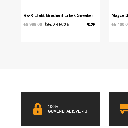
Rs-X Efekt Gradient Erkek Sneaker
₺6.749,25
₺8.999,00
₺5.400,0
%25
100%
GÜVENLİ ALIŞVERİŞ