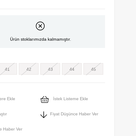
Ürün stoklarımızda kalmamıştır.
41
42
43
44
45
ere Ekle
İstek Listeme Ekle
ştır
Fiyat Düşünce Haber Ver
e Haber Ver