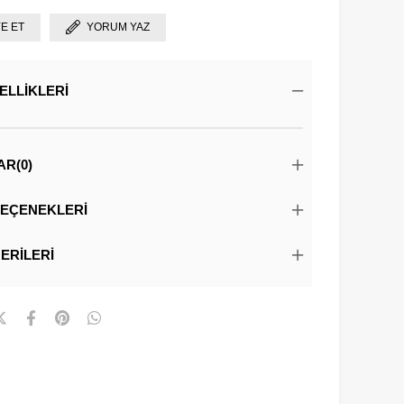
YE ET
YORUM YAZ
ELLIKLERI
AR
(0)
EÇENEKLERI
ERILERI