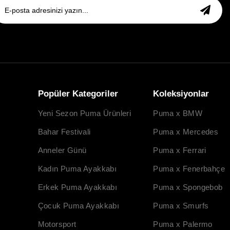
Popüler Kategoriler
Koleksiyonlar
Yeni Sezon Puma Ürünleri
Puma x BMW
Bahar Festivali
Puma x Mercedes
Anneler Günü
Puma x Ferrari
Kadın Puma Ayakkabı
Puma x Fenerbahçe
Erkek Puma Ayakkabı
Puma x Spongebob
Çocuk Puma Ayakkabı
Puma x Smurfs
Motorsport
Puma x Palermo