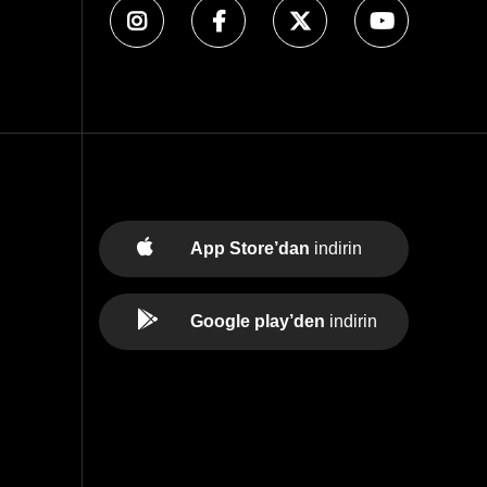
App Store’dan
indirin
Google play’den
indirin