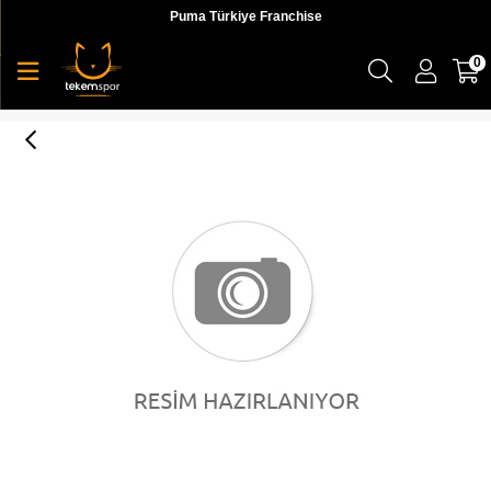
Puma Türkiye Franchise
0
2nd Life Outlet Ürünü / Chuck Taylor All Star Unisex Sneaker / Kirli