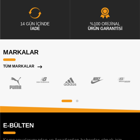
14 GÜN İÇİNDE
%100 ORİJİNAL
İADE
ÜRÜN GARANTİSİ
MARKALAR
TÜM MARKALAR
E-BÜLTEN
Kampanyalarımızdan ve fırsatlardan haberdar olmak için