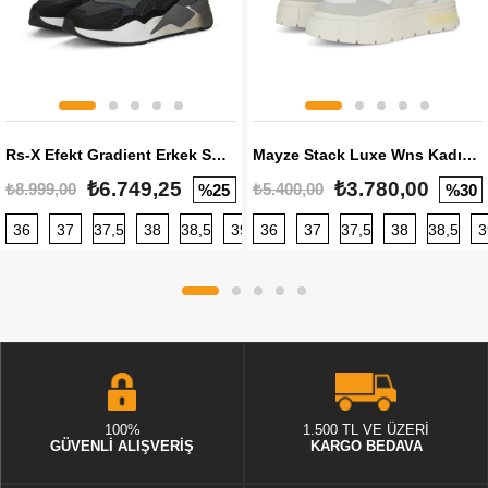
Rs-X Efekt Gradient Erkek Sneaker
Mayze Stack Luxe Wns Kadın Sneaker
₺6.749,25
₺3.780,00
₺8.999,00
₺5.400,00
%25
%30
36
37
37,5
38
38,5
39
36
40
37
40,5
37,5
41
38
42
38,5
42,5
3
100%
1.500 TL VE ÜZERİ
GÜVENLİ ALIŞVERİŞ
KARGO BEDAVA