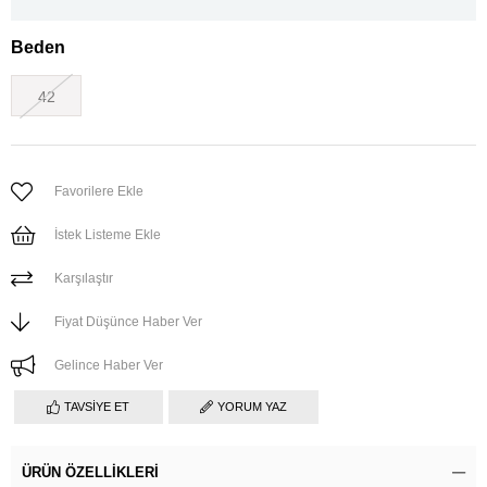
Beden
42
Favorilere Ekle
İstek Listeme Ekle
Karşılaştır
Fiyat Düşünce Haber Ver
Gelince Haber Ver
TAVSIYE ET
YORUM YAZ
ÜRÜN ÖZELLIKLERI