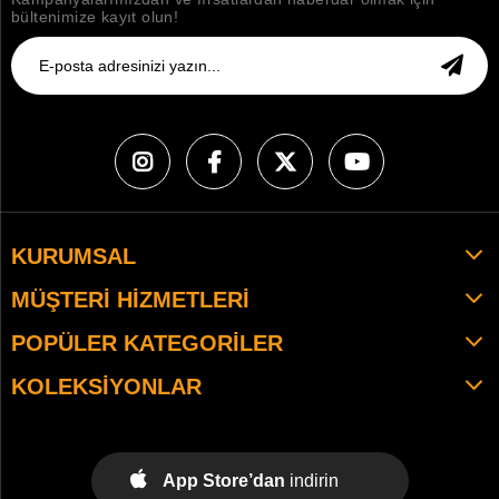
bültenimize kayıt olun!
KURUMSAL
MÜŞTERI HIZMETLERI
POPÜLER KATEGORILER
KOLEKSIYONLAR
App Store’dan
indirin