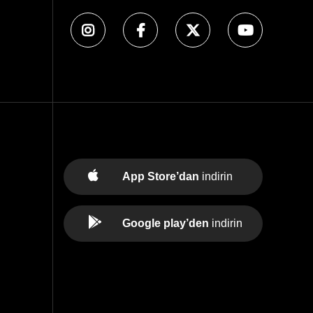
App Store’dan
indirin
Google play’den
indirin