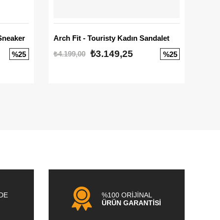
Sneaker
Arch Fit - Touristy Kadın Sandalet
Big
₺3.149,25
₺4.199,00
₺3.1
%25
%25
NDE
%100 ORİJİNAL
ÜRÜN GARANTİSİ