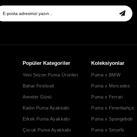
Popüler Kategoriler
Koleksiyonlar
Yeni Sezon Puma Ürünleri
Puma x BMW
Bahar Festivali
Puma x Mercedes
Anneler Günü
Puma x Ferrari
Kadın Puma Ayakkabı
Puma x Fenerbahçe
Erkek Puma Ayakkabı
Puma x Spongebob
Çocuk Puma Ayakkabı
Puma x Smurfs