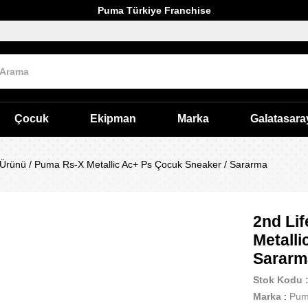
Puma Türkiye Franchise
Çocuk
Ekipman
Marka
Galatasara
t Ürünü / Puma Rs-X Metallic Ac+ Ps Çocuk Sneaker / Sararma
2nd Lif
Metalli
Sararm
Stok Kodu
Marka
:
Pu