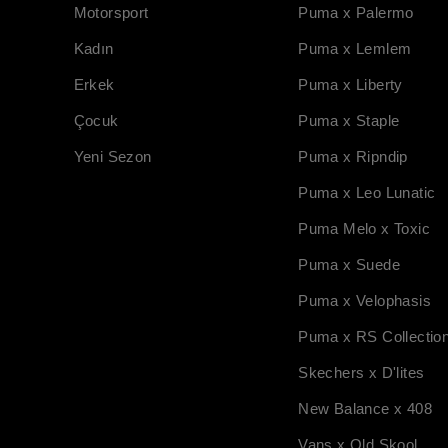
Motorsport
Puma x Palermo
Kadın
Puma x Lemlem
Erkek
Puma x Liberty
Çocuk
Puma x Staple
Yeni Sezon
Puma x Ripndip
Puma x Leo Lunatic
Puma Melo x Toxic
Puma x Suede
Puma x Velophasis
Puma x RS Collectio
Skechers x D'lites
New Balance x 408
Vans x Old Skool