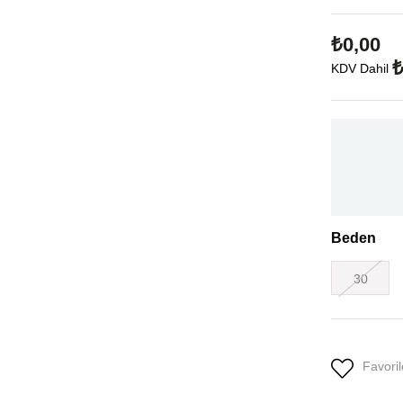
₺0,00
₺
KDV Dahil
Beden
30
Favoril