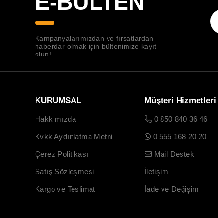
E-BÜLTEN
Kampanyalarımızdan ve fırsatlardan
haberdar olmak için bültenimize kayıt
olun!
KURUMSAL
Müşteri Hizmetleri
Hakkımızda
0 850 840 36 46
Kvkk Aydınlatma Metni
0 555 168 20 20
Çerez Politikası
Mail Destek
Satış Sözleşmesi
İletişim
Kargo ve Teslimat
İade ve Değişim