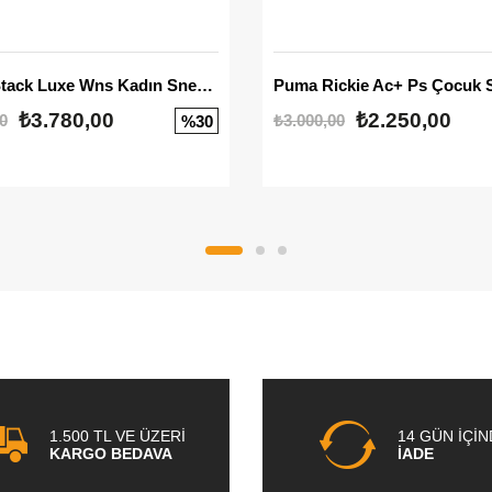
Mayze Stack Luxe Wns Kadın Sneaker
Puma Rickie Ac+ Ps Çocuk 
₺3.780,00
₺2.250,00
0
₺3.000,00
%30
1.500 TL VE ÜZERİ
14 GÜN İÇİ
KARGO BEDAVA
İADE