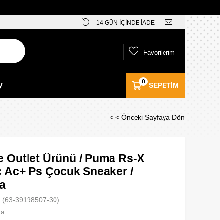
14 GÜN İÇİNDE İADE
Favorilerim
0
y
SEPETIM
< < Önceki Sayfaya Dön
e Outlet Ürünü / Puma Rs-X
c Ac+ Ps Çocuk Sneaker /
a
(63-39198507-30)
ma