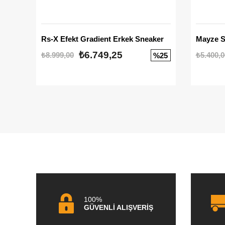
Rs-X Efekt Gradient Erkek Sneaker
₺6.749,25
₺8.999,00
₺5.400,0
%25
100%
GÜVENLİ ALIŞVERİŞ