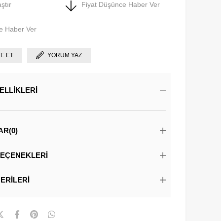
ştır
Fiyat Düşünce Haber Ver
e Haber Ver
YE ET
YORUM YAZ
ELLIKLERI
AR
(0)
EÇENEKLERI
ERILERI