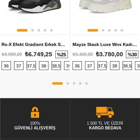
Rs-X Efekt Gradient Erkek Sneaker
Mayze Stack Luxe Wns Kadın Sneaker
₺6.749,25
₺3.780,00
₺8.999,00
₺5.400,00
%25
%30
36
37
37,5
38
38,5
39
36
40
37
40,5
37,5
41
38
42
38,5
42,5
3
100%
1.500 TL VE ÜZERİ
GÜVENLİ ALIŞVERİŞ
KARGO BEDAVA