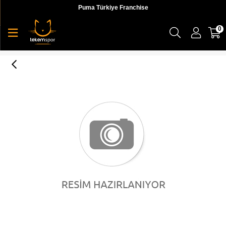
Puma Türkiye Franchise
0
2nd Life Outlet Ürünü / UY SK8-Hi Çocuk Sneaker / Sararma