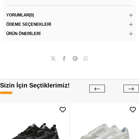
YORUMLAR
(0)
ÖDEME SEÇENEKLERI
ÜRÜN ÖNERILERI
Sizin İçin Seçtiklerimiz!