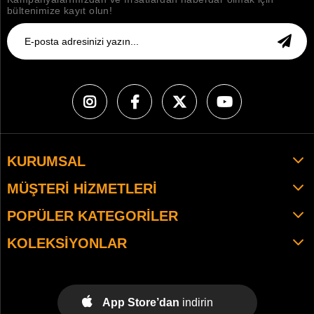
bültenimize kayıt olun!
KURUMSAL
MÜŞTERI HIZMETLERI
POPÜLER KATEGORILER
KOLEKSIYONLAR
App Store’dan
indirin