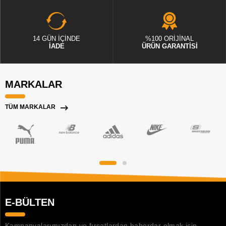
14 GÜN İÇİNDE
%100 ORİJİNAL
İADE
ÜRÜN GARANTİSİ
MARKALAR
TÜM MARKALAR
E-BÜLTEN
Kampanyalarımızdan ve fırsatlardan haberdar olmak için