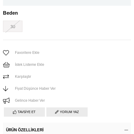
Beden
30
Favorilere Ekle
İstek Listeme Ekle
Karşılaştır
Fiyat Düşünce Haber Ver
Gelince Haber Ver
TAVSIYE ET
YORUM YAZ
ÜRÜN ÖZELLIKLERI