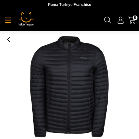
Puma Türkiye Franchise
0
2W M-SN21 Perry Coat 2Pr Erkek Mont