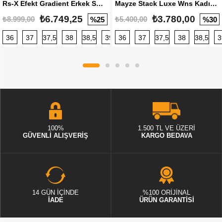
Rs-X Efekt Gradient Erkek Sneaker
Mayze Stack Luxe Wns Kadın Sneaker
₺6.749,25
₺3.780,00
₺8.999,00
₺5.400,00
%25
%30
36
37
37,5
38
38,5
39
36
40
37
40,5
37,5
41
38
42
38,5
42,5
3
100%
1.500 TL VE ÜZERİ
GÜVENLİ ALIŞVERİŞ
KARGO BEDAVA
14 GÜN İÇİNDE
%100 ORİJİNAL
İADE
ÜRÜN GARANTİSİ