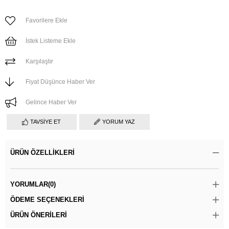
Favorilere Ekle
İstek Listeme Ekle
Karşılaştır
Fiyat Düşünce Haber Ver
Gelince Haber Ver
TAVSIYE ET
YORUM YAZ
ÜRÜN ÖZELLIKLERI
YORUMLAR
(0)
ÖDEME SEÇENEKLERI
ÜRÜN ÖNERILERI