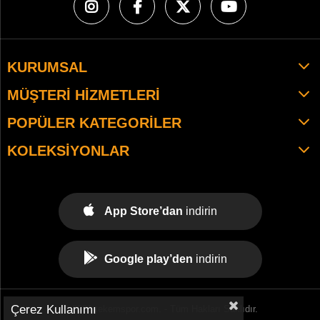
KURUMSAL
MÜŞTERI HIZMETLERI
POPÜLER KATEGORILER
KOLEKSIYONLAR
App Store’dan
indirin
Google play’den
indirin
Çerez Kullanımı
© 2021 tekemspor.com. - Tüm Hakları Saklıdır.