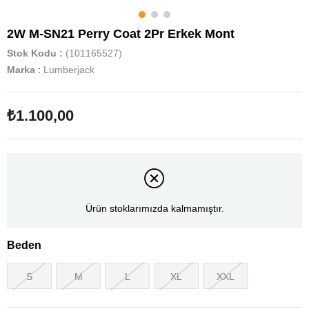
2W M-SN21 Perry Coat 2Pr Erkek Mont
Stok Kodu
(101165527)
Marka
:
Lumberjack
₺1.100,00
Ürün stoklarımızda kalmamıştır.
Beden
S
M
L
XL
XXL