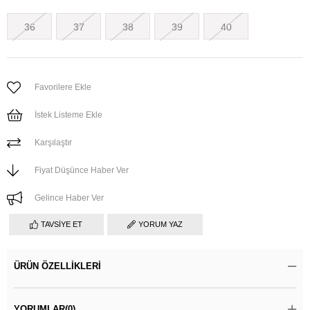
36
37
38
39
40
Favorilere Ekle
İstek Listeme Ekle
Karşılaştır
Fiyat Düşünce Haber Ver
Gelince Haber Ver
TAVSIYE ET
YORUM YAZ
ÜRÜN ÖZELLIKLERI
YORUMLAR
(0)