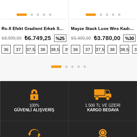
Rs-X Efekt Gradient Erkek Sneaker
Mayze Stack Luxe Wns Kadın Sneaker
₺6.749,25
₺3.780,00
₺8.999,00
₺5.400,00
%25
%30
36
37
37,5
38
38,5
39
36
40
37
40,5
37,5
41
38
42
38,5
42,5
3
100%
1.500 TL VE ÜZERİ
GÜVENLİ ALIŞVERİŞ
KARGO BEDAVA