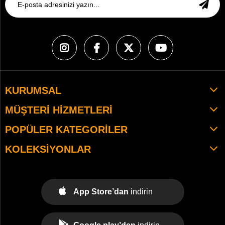
KURUMSAL
MÜŞTERI HIZMETLERI
POPÜLER KATEGORILER
KOLEKSIYONLAR
App Store’dan
indirin