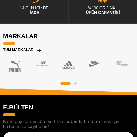
14 GÜN İÇİNDE
%100 ORİJİNAL
İADE
ÜRÜN GARANTİSİ
MARKALAR
TÜM MARKALAR
E-BÜLTEN
Kampanyalarımızdan ve fırsatlardan haberdar olmak için
bültenimize kayıt olun!