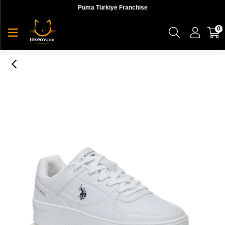
Puma Türkiye Franchise
0
3M Lee Wmn 3Fx Kadın Sneaker