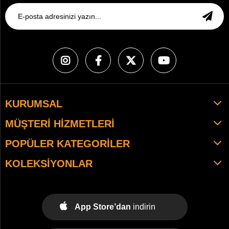
KURUMSAL
MÜŞTERI HIZMETLERI
POPÜLER KATEGORILER
KOLEKSIYONLAR
App Store’dan
indirin