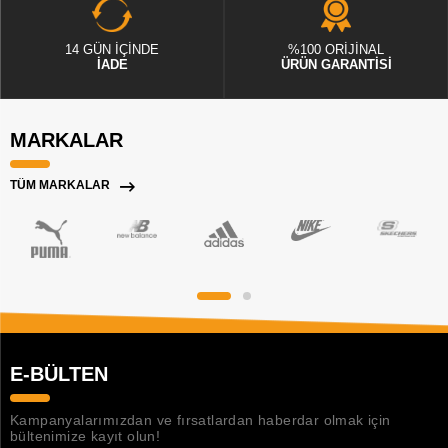
14 GÜN İÇİNDE
%100 ORİJİNAL
İADE
ÜRÜN GARANTİSİ
MARKALAR
TÜM MARKALAR
E-BÜLTEN
Kampanyalarımızdan ve fırsatlardan haberdar olmak için
bültenimize kayıt olun!