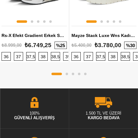
Rs-X Efekt Gradient Erkek Sneaker
Mayze Stack Luxe Wns Kadın Sneaker
₺6.749,25
₺3.780,00
₺8.999,00
₺5.400,00
%25
%30
36
37
37,5
38
38,5
39
36
40
37
40,5
37,5
41
38
42
38,5
42,5
3
100%
1.500 TL VE ÜZERİ
GÜVENLİ ALIŞVERİŞ
KARGO BEDAVA