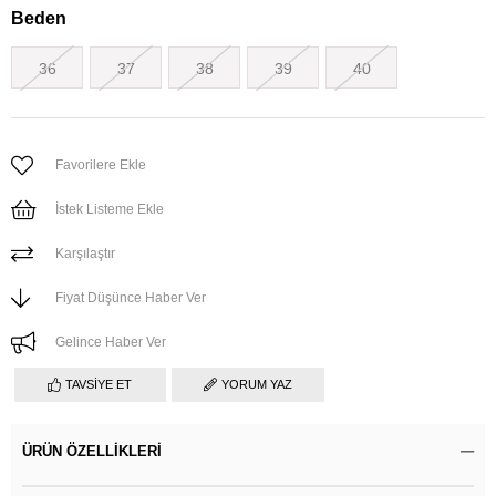
Beden
36
37
38
39
40
Favorilere Ekle
İstek Listeme Ekle
Karşılaştır
Fiyat Düşünce Haber Ver
Gelince Haber Ver
TAVSIYE ET
YORUM YAZ
ÜRÜN ÖZELLIKLERI