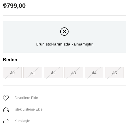
₺799,00
Ürün stoklarımızda kalmamıştır.
Beden
40
41
42
43
44
45
Favorilere Ekle
İstek Listeme Ekle
Karşılaştır