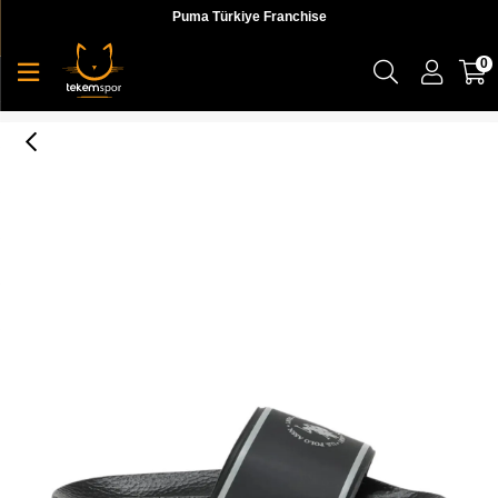
Puma Türkiye Franchise
0
3M Misu 3Fx Erkek Terlik