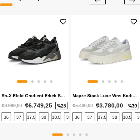
Rs-X Efekt Gradient Erkek Sneaker
Mayze Stack Luxe Wns Kadın Sneaker
₺6.749,25
₺3.780,00
₺8.999,00
₺5.400,00
%25
%30
36
37
37,5
38
38,5
39
36
40
37
40,5
37,5
41
38
42
38,5
42,5
3