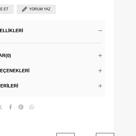
YE ET
YORUM YAZ
ELLIKLERI
AR
(0)
EÇENEKLERI
ERILERI