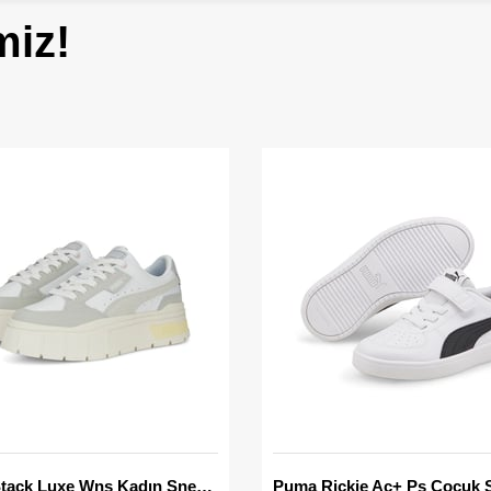
miz!
Mayze Stack Luxe Wns Kadın Sneaker
Puma Rickie Ac+ Ps Çocuk 