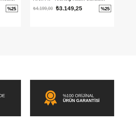
₺3.149,25
₺4.199,00
₺3.1
%25
%25
NDE
%100 ORİJİNAL
ÜRÜN GARANTİSİ