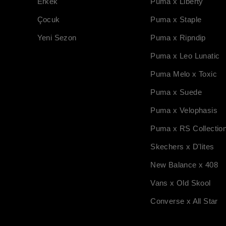
Erkek
Puma x Liberty
Çocuk
Puma x Staple
Yeni Sezon
Puma x Ripndip
Puma x Leo Lunatic
Puma Melo x Toxic
Puma x Suede
Puma x Velophasis
Puma x RS Collectio
Skechers x D'lites
New Balance x 408
Vans x Old Skool
Converse x All Star