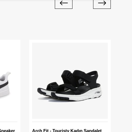
Sneaker
Arch Fit - Touristy Kadın Sandalet
Big