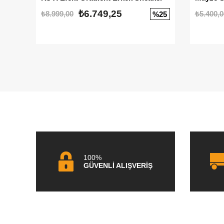
₺6.749,25
₺8.999,00
₺5.400,0
%25
100%
GÜVENLİ ALIŞVERİŞ