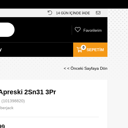
14 GÜN İÇİNDE İADE
Favorilerim
0
y
SEPETIM
< < Önceki Sayfaya Dön
Apreski 2Sn31 3Pr
(101398820)
berjack
99