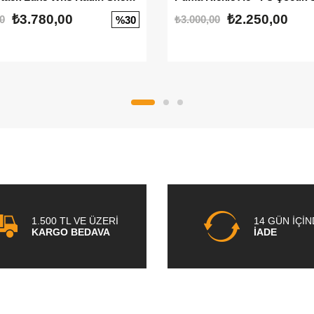
₺3.780,00
₺2.250,00
0
₺3.000,00
%30
1.500 TL VE ÜZERİ
14 GÜN İÇİ
KARGO BEDAVA
İADE