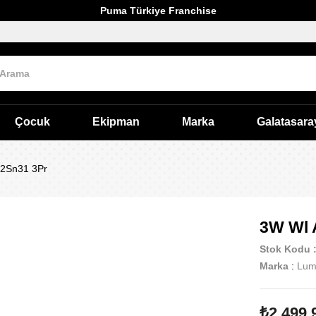
Puma Türkiye Franchise
Çocuk
Ekipman
Marka
Galatasara
 2Sn31 3Pr
3W Wl 
Stok Kodu
Marka
:
Lum
₺2.499,