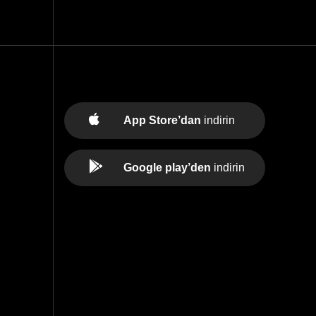
App Store’dan
indirin
Google play’den
indirin