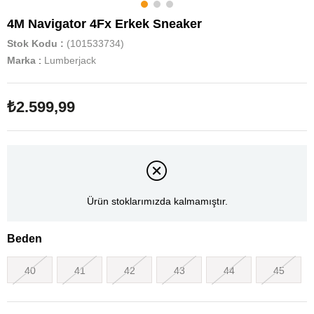
4M Navigator 4Fx Erkek Sneaker
Stok Kodu
(101533734)
Marka
:
Lumberjack
₺2.599,99
Ürün stoklarımızda kalmamıştır.
Beden
40
41
42
43
44
45