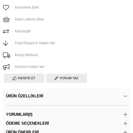
Favorilere Ekle
İstek Listeme Ekle
Karşılaştır
Fiyat Düşünce Haber Ver
Kargo Bedava
Gelince Haber Ver
TAVSIYE ET
YORUM YAZ
ÜRÜN ÖZELLIKLERI
YORUMLAR
(0)
ÖDEME SEÇENEKLERI
ÜRÜN ÖNERILERI