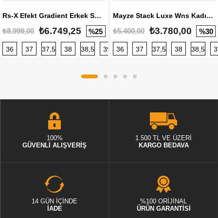
Rs-X Efekt Gradient Erkek Sneaker
Mayze Stack Luxe Wns Kadın Sneaker
₺6.749,25
₺3.780,00
₺8.999,00
₺5.400,00
%25
%30
36
37
37,5
38
38,5
39
36
40
37
40,5
37,5
41
38
42
38,5
42,5
3
100%
1.500 TL VE ÜZERİ
GÜVENLİ ALIŞVERİŞ
KARGO BEDAVA
14 GÜN İÇİNDE
%100 ORİJİNAL
İADE
ÜRÜN GARANTİSİ