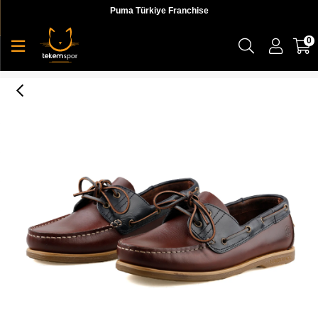
Puma Türkiye Franchise
0
4M Navigator 4Fx Erkek Sneaker