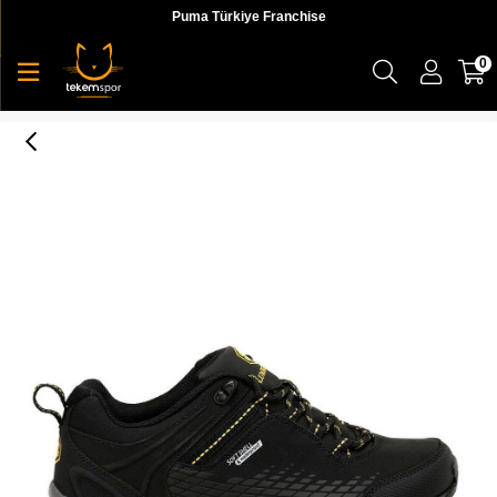
Puma Türkiye Franchise
0
Lumberjack 9W Flake 9Pr Erkek Bot & Çizme - 100420638