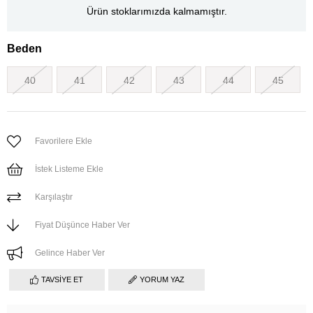
Ürün stoklarımızda kalmamıştır.
Beden
40
41
42
43
44
45
Favorilere Ekle
İstek Listeme Ekle
Karşılaştır
Fiyat Düşünce Haber Ver
Gelince Haber Ver
TAVSIYE ET
YORUM YAZ