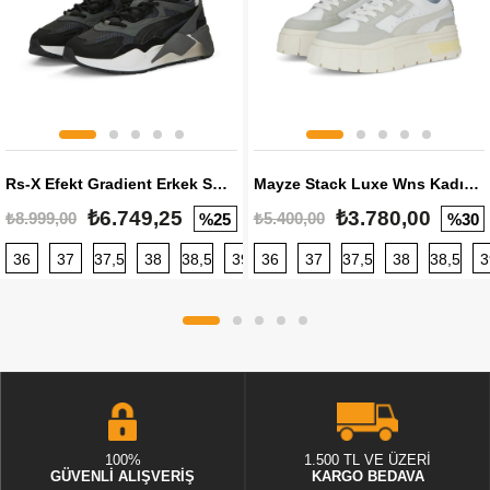
Rs-X Efekt Gradient Erkek Sneaker
Mayze Stack Luxe Wns Kadın Sneaker
₺6.749,25
₺3.780,00
₺8.999,00
₺5.400,00
%25
%30
36
37
37,5
38
38,5
39
36
40
37
40,5
37,5
41
38
42
38,5
42,5
3
100%
1.500 TL VE ÜZERİ
GÜVENLİ ALIŞVERİŞ
KARGO BEDAVA