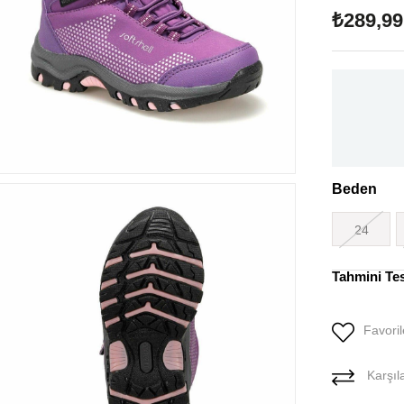
₺289,99
Beden
24
Tahmini Te
Favoril
Karşıla