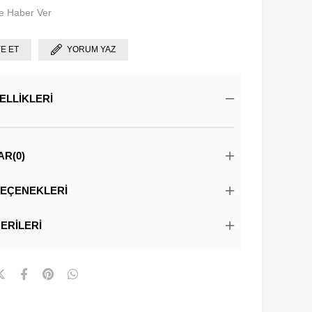
e Haber Ver
YE ET
YORUM YAZ
ELLIKLERI
AR
(0)
EÇENEKLERI
ERILERI