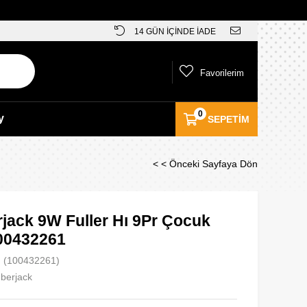
14 GÜN İÇİNDE İADE
Favorilerim
0
y
SEPETIM
< < Önceki Sayfaya Dön
jack 9W Fuller Hı 9Pr Çocuk
100432261
(100432261)
berjack