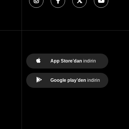
App Store’dan
indirin
Google play’den
indirin