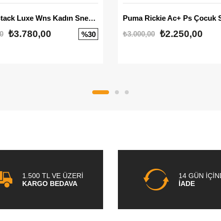
Mayze Stack Luxe Wns Kadın Sneaker
Puma Rickie Ac+ Ps Çocuk 
₺3.780,00
₺2.250,00
0
₺3.000,00
%30
1.500 TL VE ÜZERİ
14 GÜN İÇİ
KARGO BEDAVA
İADE