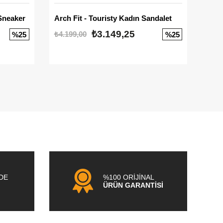
Sneaker
Arch Fit - Touristy Kadın Sandalet
Big
₺3.149,25
₺4.199,00
₺3.1
%25
%25
NDE
%100 ORİJİNAL
ÜRÜN GARANTİSİ