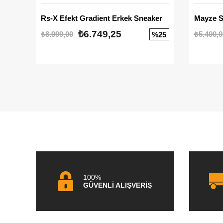
Rs-X Efekt Gradient Erkek Sneaker
₺6.749,25
₺8.999,00
₺5.400,0
%25
100%
GÜVENLİ ALIŞVERİŞ