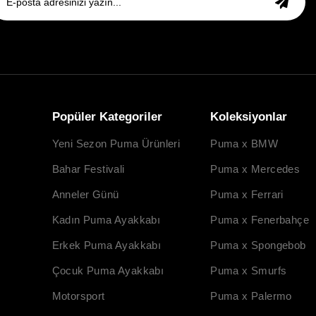
Popüler Kategoriler
Koleksiyonlar
Yeni Sezon Puma Ürünleri
Puma x BMW
Bahar Festivali
Puma x Mercedes
Anneler Günü
Puma x Ferrari
Kadın Puma Ayakkabı
Puma x Fenerbahçe
Erkek Puma Ayakkabı
Puma x Spongebob
Çocuk Puma Ayakkabı
Puma x Smurfs
Motorsport
Puma x Palermo