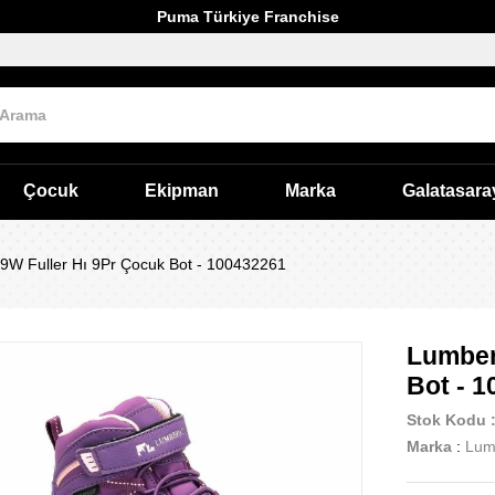
Puma Türkiye Franchise
Çocuk
Ekipman
Marka
Galatasara
9W Fuller Hı 9Pr Çocuk Bot - 100432261
Lumber
Bot - 
Stok Kodu
Marka
:
Lum