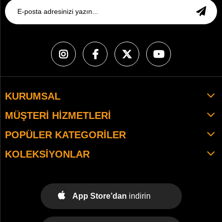
KURUMSAL
MÜŞTERI HIZMETLERI
POPÜLER KATEGORILER
KOLEKSIYONLAR
App Store’dan
indirin