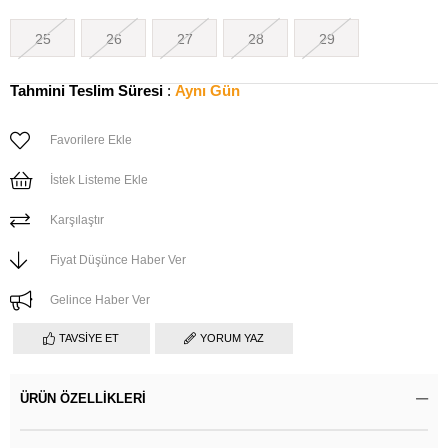
25
26
27
28
29
Tahmini Teslim Süresi
:
Aynı Gün
Favorilere Ekle
İstek Listeme Ekle
Karşılaştır
Fiyat Düşünce Haber Ver
Gelince Haber Ver
TAVSIYE ET
YORUM YAZ
ÜRÜN ÖZELLIKLERI