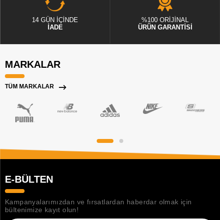
14 GÜN İÇİNDE
%100 ORİJİNAL
İADE
ÜRÜN GARANTİSİ
MARKALAR
TÜM MARKALAR
E-BÜLTEN
Kampanyalarımızdan ve fırsatlardan haberdar olmak için
bültenimize kayıt olun!