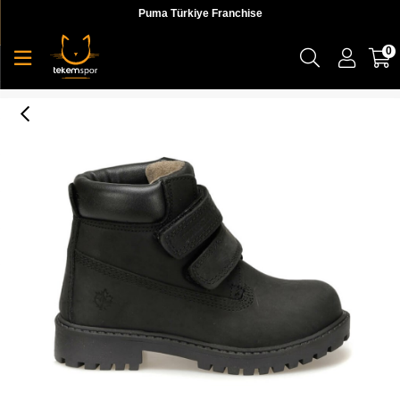
Puma Türkiye Franchise
0
Lumberjack 9W Rıver 9Pr Çocuk Bot - 100432882