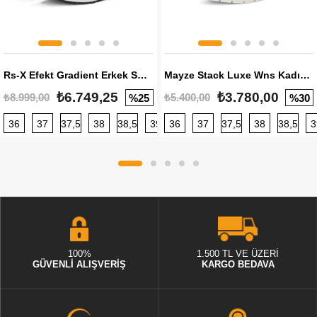
Rs-X Efekt Gradient Erkek Sneaker
Mayze Stack Luxe Wns Kadın Sneaker
₺6.749,25
₺3.780,00
₺8.999,00
₺5.400,00
%25
%30
36
37
37,5
38
38,5
39
36
40
37
40,5
37,5
41
38
42
38,5
42,5
3
100%
1.500 TL VE ÜZERİ
GÜVENLİ ALIŞVERİŞ
KARGO BEDAVA