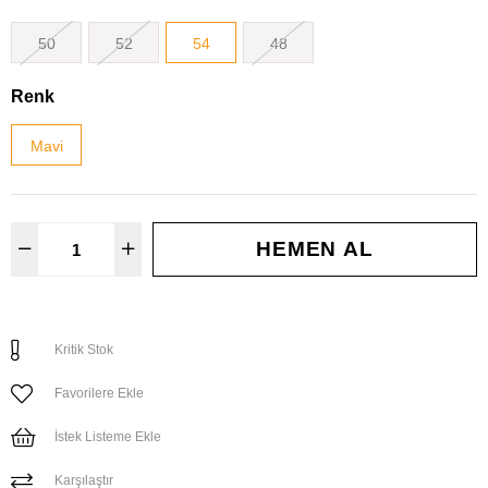
50
52
54
48
Renk
Mavi
Kritik Stok
Favorilere Ekle
İstek Listeme Ekle
Karşılaştır