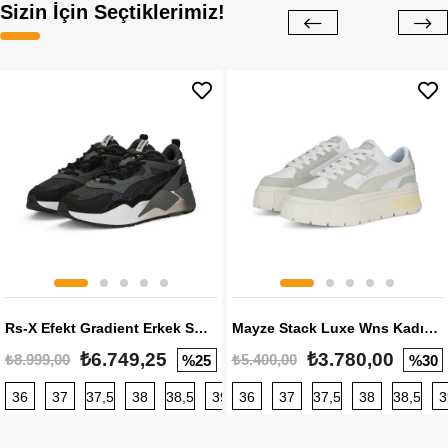
Sizin İçin Seçtiklerimiz!
Rs-X Efekt Gradient Erkek Sneaker
Mayze Stack Luxe Wns Kadın Sneaker
₺6.749,25
₺3.780,00
₺8.999,00
₺5.400,00
%25
%30
36
37
37,5
38
38,5
39
36
40
37
40,5
37,5
41
38
42
38,5
42,5
3