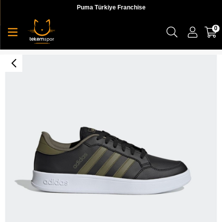
Puma Türkiye Franchise
0
Adidas Breaknet Erkek Siyah Günlük Ayakkabı - H01961