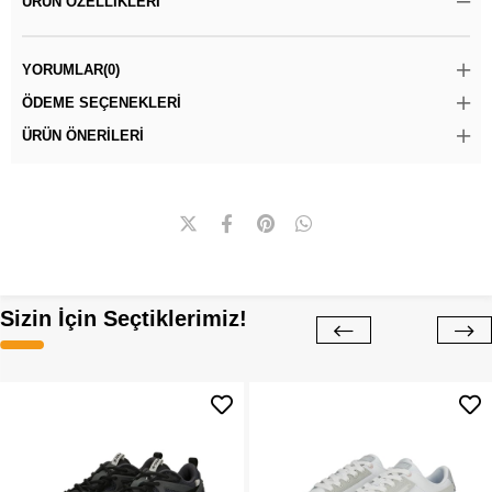
ÜRÜN ÖZELLIKLERI
YORUMLAR
(0)
ÖDEME SEÇENEKLERI
ÜRÜN ÖNERILERI
Sizin İçin Seçtiklerimiz!