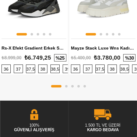
Rs-X Efekt Gradient Erkek Sneaker
Mayze Stack Luxe Wns Kadın Sneaker
₺6.749,25
₺3.780,00
₺8.999,00
₺5.400,00
%25
%30
36
37
37,5
38
38,5
39
36
40
37
40,5
37,5
41
38
42
38,5
42,5
3
100%
1.500 TL VE ÜZERİ
GÜVENLİ ALIŞVERİŞ
KARGO BEDAVA