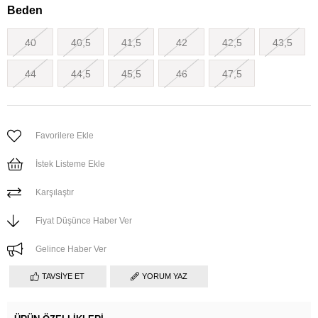
Beden
40
40,5
41,5
42
42,5
43,5
44
44,5
45,5
46
47,5
Favorilere Ekle
İstek Listeme Ekle
Karşılaştır
Fiyat Düşünce Haber Ver
Gelince Haber Ver
TAVSIYE ET
YORUM YAZ