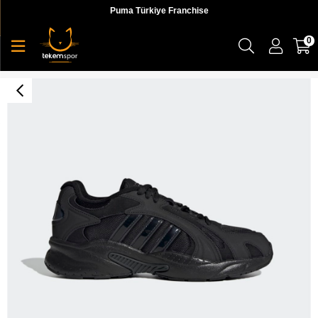
Puma Türkiye Franchise
0
Adidas Crazychaos Shadow 2.0 Erkek Siyah Koşu Ayakkabı - GZ5433