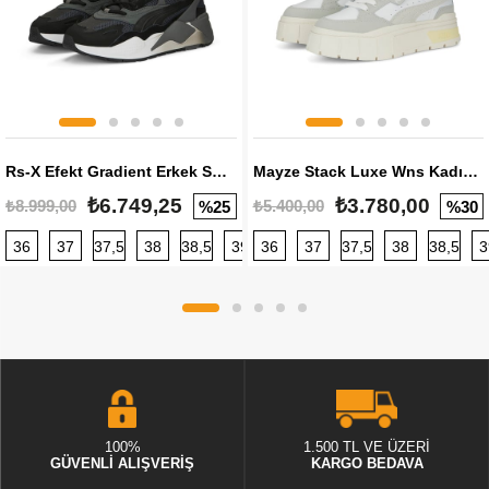
Rs-X Efekt Gradient Erkek Sneaker
Mayze Stack Luxe Wns Kadın Sneaker
₺6.749,25
₺3.780,00
₺8.999,00
₺5.400,00
%25
%30
36
37
37,5
38
38,5
39
36
40
37
40,5
37,5
41
38
42
38,5
42,5
3
100%
1.500 TL VE ÜZERİ
GÜVENLİ ALIŞVERİŞ
KARGO BEDAVA