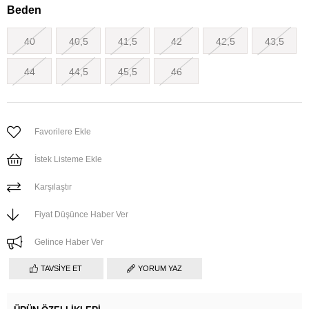
Beden
40
40,5
41,5
42
42,5
43,5
44
44,5
45,5
46
Favorilere Ekle
İstek Listeme Ekle
Karşılaştır
Fiyat Düşünce Haber Ver
Gelince Haber Ver
TAVSIYE ET
YORUM YAZ