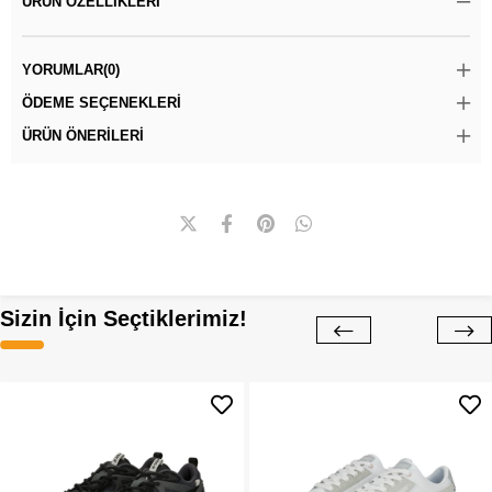
ÜRÜN ÖZELLIKLERI
YORUMLAR
(0)
ÖDEME SEÇENEKLERI
ÜRÜN ÖNERILERI
Sizin İçin Seçtiklerimiz!