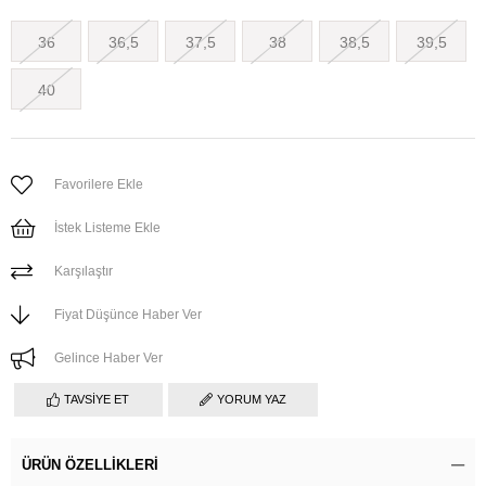
36
36,5
37,5
38
38,5
39,5
40
Favorilere Ekle
İstek Listeme Ekle
Karşılaştır
Fiyat Düşünce Haber Ver
Gelince Haber Ver
TAVSIYE ET
YORUM YAZ
ÜRÜN ÖZELLIKLERI