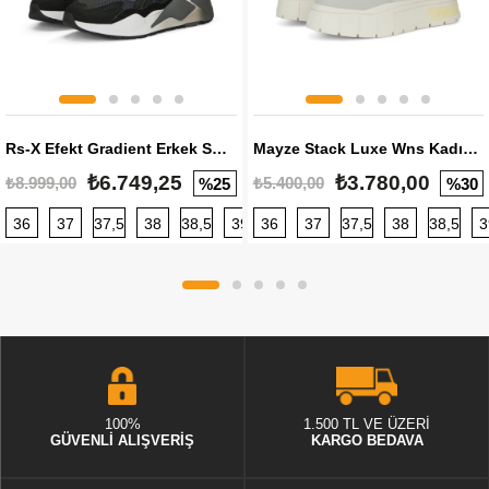
Rs-X Efekt Gradient Erkek Sneaker
Mayze Stack Luxe Wns Kadın Sneaker
₺6.749,25
₺3.780,00
₺8.999,00
₺5.400,00
%25
%30
36
37
37,5
38
38,5
39
36
40
37
40,5
37,5
41
38
42
38,5
42,5
3
100%
1.500 TL VE ÜZERİ
GÜVENLİ ALIŞVERİŞ
KARGO BEDAVA