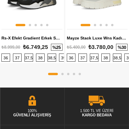
Rs-X Efekt Gradient Erkek Sneaker
Mayze Stack Luxe Wns Kadın Sneaker
₺6.749,25
₺3.780,00
₺8.999,00
₺5.400,00
%25
%30
36
37
37,5
38
38,5
39
36
40
37
40,5
37,5
41
38
42
38,5
42,5
3
100%
1.500 TL VE ÜZERİ
GÜVENLİ ALIŞVERİŞ
KARGO BEDAVA