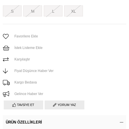
S
M
L
XL
Favorilere Ekle
İstek Listeme Ekle
Karşılaştır
Fiyat Düşünce Haber Ver
Kargo Bedava
Gelince Haber Ver
TAVSIYE ET
YORUM YAZ
ÜRÜN ÖZELLIKLERI