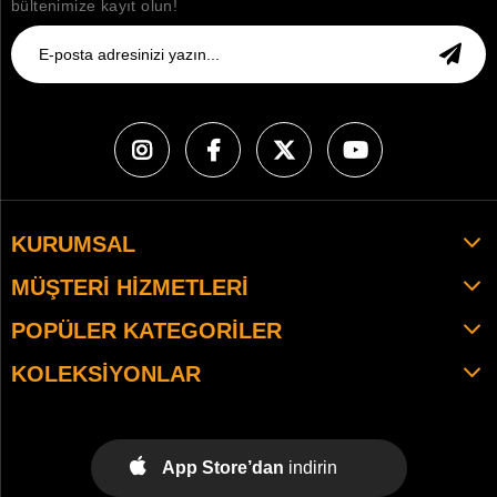
bültenimize kayıt olun!
KURUMSAL
MÜŞTERI HIZMETLERI
POPÜLER KATEGORILER
KOLEKSIYONLAR
App Store’dan
indirin