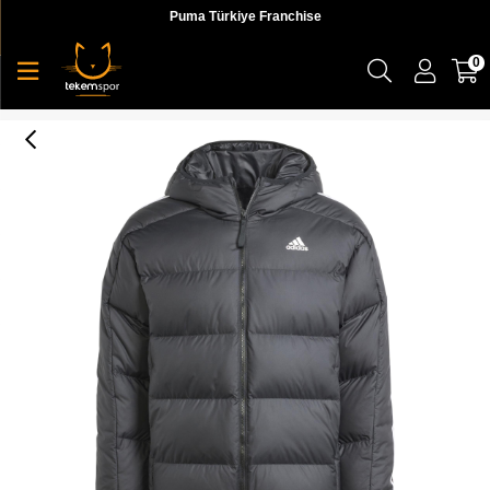
Puma Türkiye Franchise
0
Adidas Ess 3S Mid D J Erkek Ceket