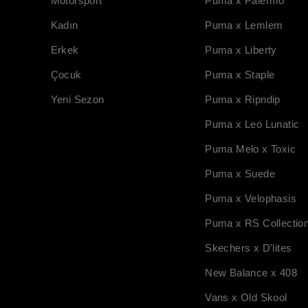
Motorsport
Puma x Palermo
Kadın
Puma x Lemlem
Erkek
Puma x Liberty
Çocuk
Puma x Staple
Yeni Sezon
Puma x Ripndip
Puma x Leo Lunatic
Puma Melo x Toxic
Puma x Suede
Puma x Velophasis
Puma x RS Collectio
Skechers x D'lites
New Balance x 408
Vans x Old Skool