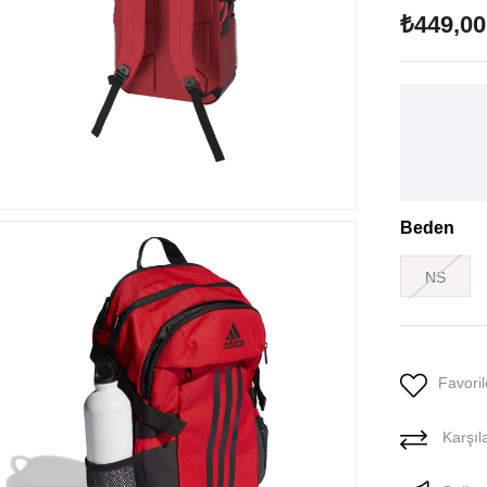
₺449,00
Beden
NS
Favoril
Karşıla