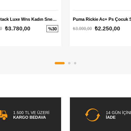
Mayze Stack Luxe Wns Kadın Sneaker
Puma Rickie Ac+ Ps Çocuk 
₺3.780,00
₺2.250,00
0
₺3.000,00
%30
1.500 TL VE ÜZERİ
14 GÜN İÇİ
KARGO BEDAVA
İADE