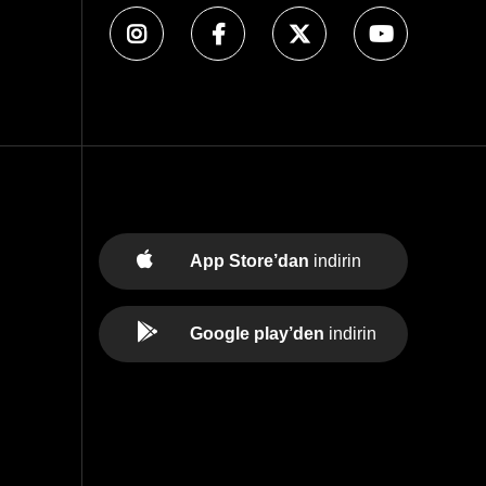
App Store’dan
indirin
Google play’den
indirin