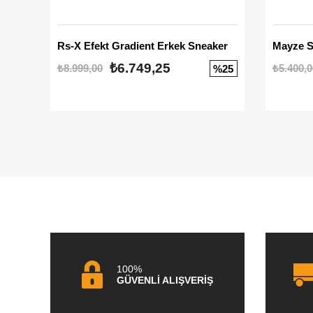
Rs-X Efekt Gradient Erkek Sneaker
₺6.749,25
₺8.999,00
₺5.400,0
%25
100%
GÜVENLİ ALIŞVERİŞ