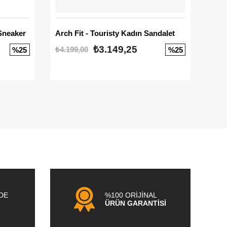
Sneaker
Arch Fit - Touristy Kadın Sandalet
Big
₺3.149,25
₺4.199,00
₺3.1
%25
%25
NDE
%100 ORİJİNAL
ÜRÜN GARANTİSİ