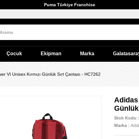
Puma Türkiye Franchise
Çocuk
Ekipman
Marka
Galatasara
er VI Unisex Kırmızı Günlük Sırt Çantası - HC7262
Adidas
Günlük 
Stok Kodu
Marka
:
Adi