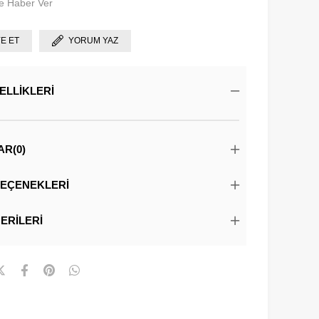
e Haber Ver
YE ET
YORUM YAZ
ELLIKLERI
AR
(0)
EÇENEKLERI
ERILERI