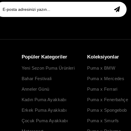
Popüler Kategoriler
Koleksiyonlar
Yeni Sezon Puma Ürünleri
Puma x BMW
Bahar Festivali
Puma x Mercedes
Anneler Günü
Puma x Ferrari
Kadın Puma Ayakkabı
Puma x Fenerbahçe
Erkek Puma Ayakkabı
Puma x Spongebob
Çocuk Puma Ayakkabı
Puma x Smurfs