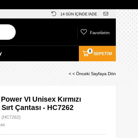
14 GÜN İÇİNDE İADE
Favorilerim
0
y
SEPETIM
< < Önceki Sayfaya Dön
 Power VI Unisex Kırmızı
Sırt Çantası - HC7262
(HC7262)
das