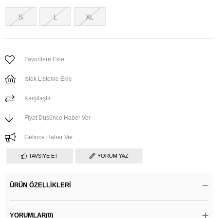
S
L
XL
Favorilere Ekle
İstek Listeme Ekle
Karşılaştır
Fiyat Düşünce Haber Ver
Gelince Haber Ver
TAVSIYE ET
YORUM YAZ
ÜRÜN ÖZELLIKLERI
YORUMLAR
(0)