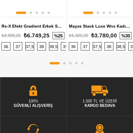
Rs-X Efekt Gradient Erkek Sneaker
Mayze Stack Luxe Wns Kadın Sneaker
₺6.749,25
₺3.780,00
₺8.999,00
₺5.400,00
%25
%30
36
37
37,5
38
38,5
39
36
40
37
40,5
37,5
41
38
42
38,5
42,5
3
100%
1.500 TL VE ÜZERİ
GÜVENLİ ALIŞVERİŞ
KARGO BEDAVA