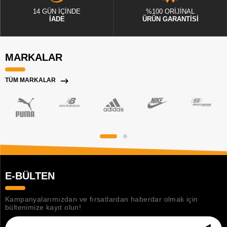
14 GÜN İÇİNDE
%100 ORİJİNAL
İADE
ÜRÜN GARANTİSİ
MARKALAR
TÜM MARKALAR
E-BÜLTEN
Kampanyalarımızdan ve fırsatlardan haberdar olmak için
bültenimize kayıt olun!