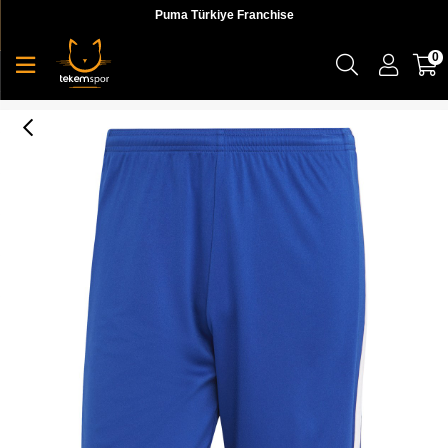
Puma Türkiye Franchise
0
Adidas Squad 21 Sho Erkek Mavi Futbol Şort - GK9153