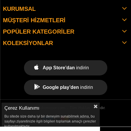
KURUMSAL
MÜŞTERI HIZMETLERI
POPÜLER KATEGORILER
KOLEKSIYONLAR
App Store’dan
indirin
Google play’den
indirin
Çerez Kullanımı
© 2021 tekemspor.com. - Tüm Hakları Saklıdır.
Bu sitede size daha iyi bir deneyim sunabilmek adına, bu
sayfayı ziyaretinizle ilgili bilgileri toplamak amaçlı çerezler
kullanılmaktadır.