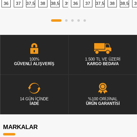
36
37
37,5
38
38,5
39
36
40
37
40,5
37,5
41
38
42
38,5
42,5
3
100%
1.500 TL VE ÜZERİ
GÜVENLİ ALIŞVERİŞ
KARGO BEDAVA
14 GÜN İÇİNDE
%100 ORİJİNAL
İADE
ÜRÜN GARANTİSİ
MARKALAR