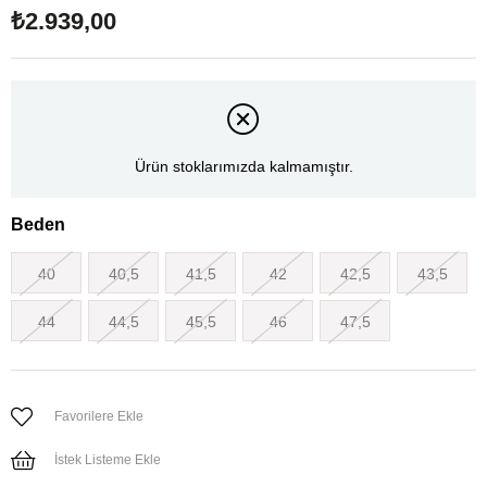
₺2.939,00
Ürün stoklarımızda kalmamıştır.
Beden
40
40,5
41,5
42
42,5
43,5
44
44,5
45,5
46
47,5
Favorilere Ekle
İstek Listeme Ekle