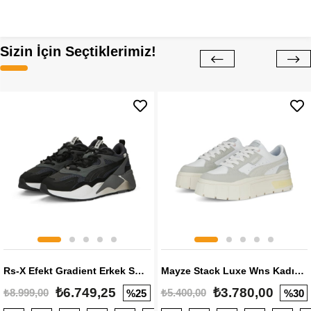
Sizin İçin Seçtiklerimiz!
Rs-X Efekt Gradient Erkek Sneaker
Mayze Stack Luxe Wns Kadın Sneaker
₺6.749,25
₺3.780,00
₺8.999,00
₺5.400,00
%25
%30