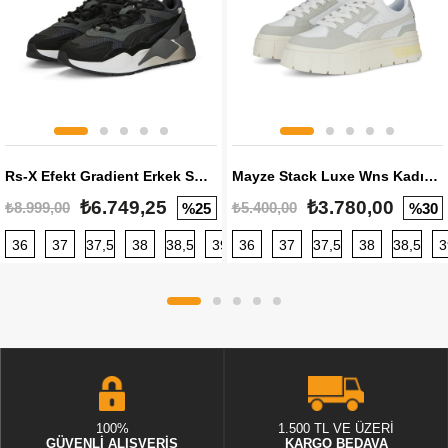
Rs-X Efekt Gradient Erkek Sneaker
Mayze Stack Luxe Wns Kadın Sneaker
₺6.749,25
₺3.780,00
₺8.999,00
₺5.400,00
%25
%30
36
37
37,5
38
38,5
39
36
40
37
40,5
37,5
41
38
42
38,5
42,5
3
100%
1.500 TL VE ÜZERİ
GÜVENLİ ALIŞVERİŞ
KARGO BEDAVA