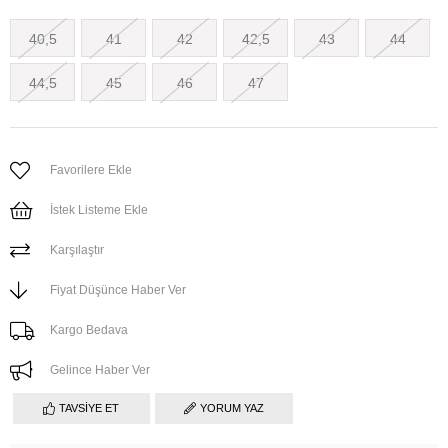
40,5
41
42
42,5
43
44
44,5
45
46
47
Favorilere Ekle
İstek Listeme Ekle
Karşılaştır
Fiyat Düşünce Haber Ver
Kargo Bedava
Gelince Haber Ver
TAVSIYE ET
YORUM YAZ