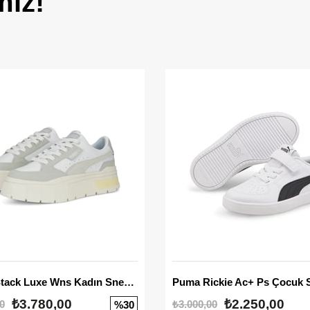
miz!
Mayze Stack Luxe Wns Kadın Sneaker
Puma Rickie Ac+ Ps Çocuk 
₺3.780,00
₺2.250,00
0
₺3.000,00
%30