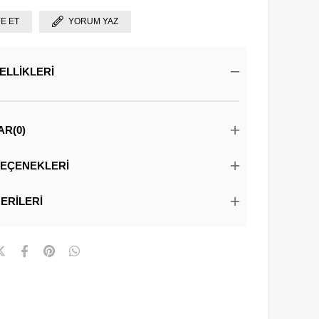
YE ET
YORUM YAZ
ELLIKLERI
AR
(0)
EÇENEKLERI
ERILERI