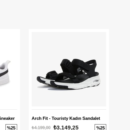
Sneaker
Arch Fit - Touristy Kadın Sandalet
Big
₺3.149,25
₺4.199,00
₺3.1
%25
%25