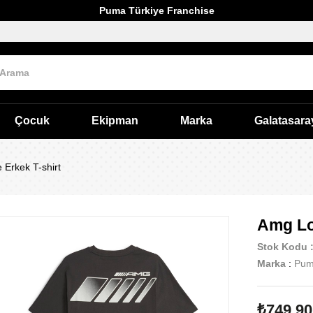
Puma Türkiye Franchise
Çocuk
Ekipman
Marka
Galatasara
Erkek T-shirt
Amg Lo
Stok Kodu
Marka
:
Pu
₺749,90