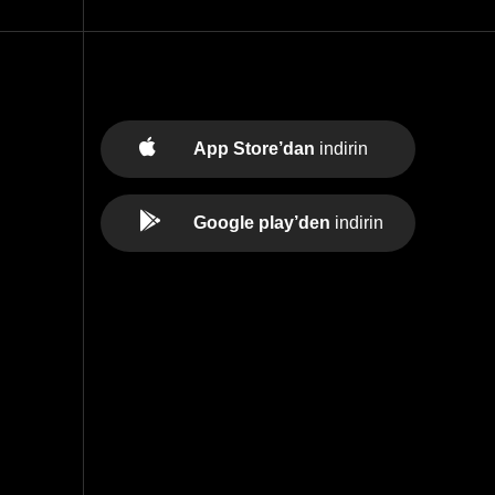
App Store’dan
indirin
Google play’den
indirin