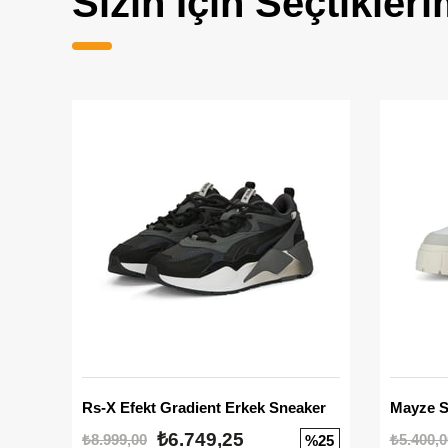
Sizin İçin Seçtikleri
Rs-X Efekt Gradient Erkek Sneaker
₺6.749,25
₺8.999,00
₺5.400,0
%25