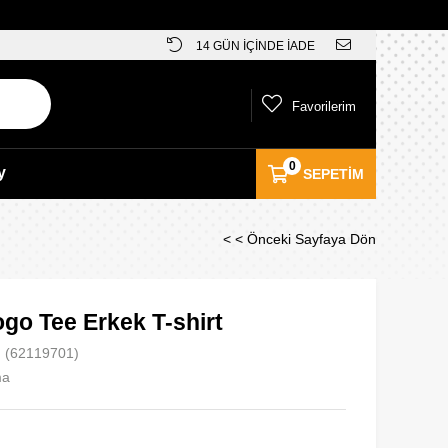
14 GÜN İÇİNDE İADE
Favorilerim
0
y
SEPETIM
< < Önceki Sayfaya Dön
go Tee Erkek T-shirt
(62119701)
ma