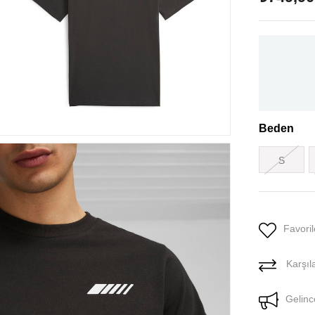
Beden
S
Favoril
Karşıla
Gelinc