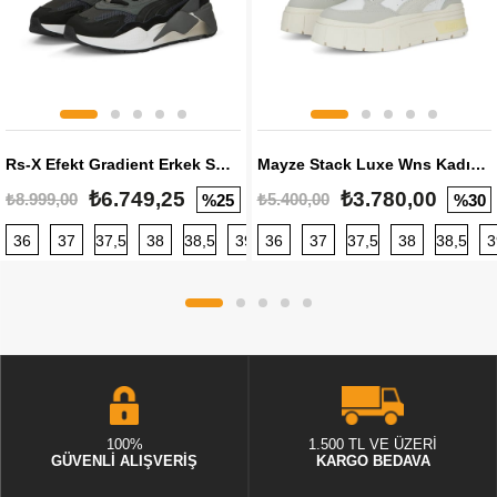
Rs-X Efekt Gradient Erkek Sneaker
Mayze Stack Luxe Wns Kadın Sneaker
₺6.749,25
₺3.780,00
₺8.999,00
₺5.400,00
%25
%30
36
37
37,5
38
38,5
39
36
40
37
40,5
37,5
41
38
42
38,5
42,5
3
100%
1.500 TL VE ÜZERİ
GÜVENLİ ALIŞVERİŞ
KARGO BEDAVA