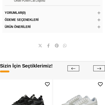
Önde PUMA Cat Logosu
YORUMLAR
(0)
ÖDEME SEÇENEKLERI
ÜRÜN ÖNERILERI
Sizin İçin Seçtiklerimiz!