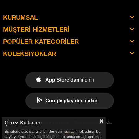
KURUMSAL
MÜŞTERI HIZMETLERI
POPÜLER KATEGORILER
KOLEKSIYONLAR
App Store’dan
indirin
Google play’den
indirin
Çerez Kullanımı
© 2021 tekemspor.com. - Tüm Hakları Saklıdır.
Bu sitede size daha iyi bir deneyim sunabilmek adına, bu
sayfayı ziyaretinizle ilgili bilgileri toplamak amaçlı çerezler