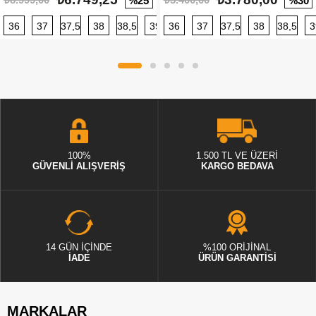
%25
%30
36
37
37,5
38
38,5
39
36
40
37
40,5
37,5
41
38
42
38,5
42,5
3
100%
1.500 TL VE ÜZERİ
GÜVENLİ ALIŞVERİŞ
KARGO BEDAVA
14 GÜN İÇİNDE
%100 ORİJİNAL
İADE
ÜRÜN GARANTİSİ
MARKALAR