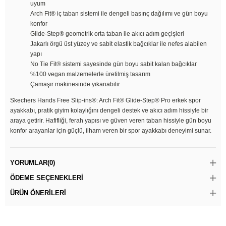
uyum
Arch Fit® iç taban sistemi ile dengeli basınç dağılımı ve gün boyu
konfor
Glide-Step® geometrik orta taban ile akıcı adım geçişleri
Jakarlı örgü üst yüzey ve sabit elastik bağcıklar ile nefes alabilen
yapı
No Tie Fit® sistemi sayesinde gün boyu sabit kalan bağcıklar
%100 vegan malzemelerle üretilmiş tasarım
Çamaşır makinesinde yıkanabilir
Skechers Hands Free Slip-ins®: Arch Fit® Glide-Step® Pro erkek spor
ayakkabı, pratik giyim kolaylığını dengeli destek ve akıcı adım hissiyle bir
araya getirir. Hafifliği, ferah yapısı ve güven veren taban hissiyle gün boyu
konfor arayanlar için güçlü, ilham veren bir spor ayakkabı deneyimi sunar.
YORUMLAR
(0)
ÖDEME SEÇENEKLERI
ÜRÜN ÖNERILERI