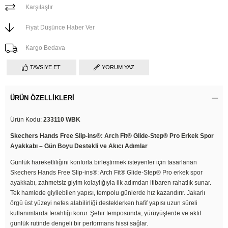
Karşılaştır
Fiyat Düşünce Haber Ver
Kargo Bedava
TAVSIYE ET
YORUM YAZ
ÜRÜN ÖZELLIKLERI
Ürün Kodu:
233110 WBK
Skechers Hands Free Slip-ins®: Arch Fit® Glide-Step® Pro Erkek Spor
Ayakkabı – Gün Boyu Destekli ve Akıcı Adımlar
Günlük hareketliliğini konforla birleştirmek isteyenler için tasarlanan
Skechers Hands Free Slip-ins®: Arch Fit® Glide-Step® Pro erkek spor
ayakkabı, zahmetsiz giyim kolaylığıyla ilk adımdan itibaren rahatlık sunar.
Tek hamlede giyilebilen yapısı, tempolu günlerde hız kazandırır. Jakarlı
örgü üst yüzeyi nefes alabilirliği desteklerken hafif yapısı uzun süreli
kullanımlarda ferahlığı korur. Şehir temposunda, yürüyüşlerde ve aktif
günlük rutinde dengeli bir performans hissi sağlar.