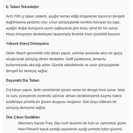
İç Taban Teknolojisi
Arch Fit® iç taban sistemi, ayağın temas ettiği bölgelerde basıncın dengeli
dağılmasına yardımcı olur. Uzun yürüyüşlerde konforu koruyan bu yapı,
ayağın doğal duruşuna uyum sağlayarak gün boyu rahat bir his sunar.
Hava dolaşımını destekleyen tasarımıyla ferahlık hissi süreklilik kazanır.
Yüksek Enerji Dönüşümü
Glide-Step® geometrik orta taban yapısı, adımlar arasında akıcı bir geçiş
oluşturarak yürüyüş ritmini destekler. Hafif yastıklama, tempolu
kullanımlarda akıcılığı artırır. Günlük aktivitelerde ve uzun yürüyüşlerde
dengeli bir ilerleyiş sağlar.
Dayanıklı Dış Taban
Dış taban yapısı, farklı zeminlerde güven veren bir denge hissi sunar. Islak
ve kuru yüzeylerde kontrollü adımlar atmanı destekleyerek kayma riskini
azaltmaya yönelik bir güven duygusu oluşturur. Gün boyu istikrarlı bir
yürüyüş deneyimi sağlar.
Öne Çıkan Özellikler
Skechers Hands Free Slip-ins® tasarımı ile hızlı ve zahmetsiz giyim
Heel Pillow® topuk yastığı sayesinde ayağı yerinde tutan güvenli