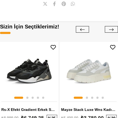
Sizin İçin Seçtiklerimiz!
Rs-X Efekt Gradient Erkek Sneaker
Mayze Stack Luxe Wns Kadın Sneaker
₺6.749,25
₺3.780,00
₺8.999,00
₺5.400,00