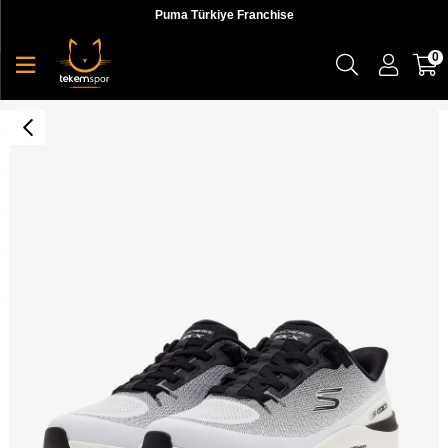
Puma Türkiye Franchise
0
Skechers Arch Fit Glide-Step Pro Erkek Sneaker