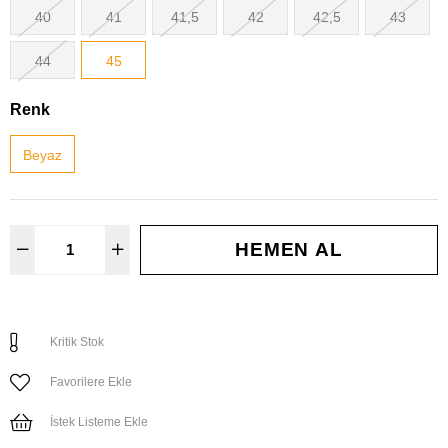
40
41
41,5
42
42,5
43
44
45
Renk
Beyaz
Kritik Stok
Favorilere Ekle
İstek Listeme Ekle