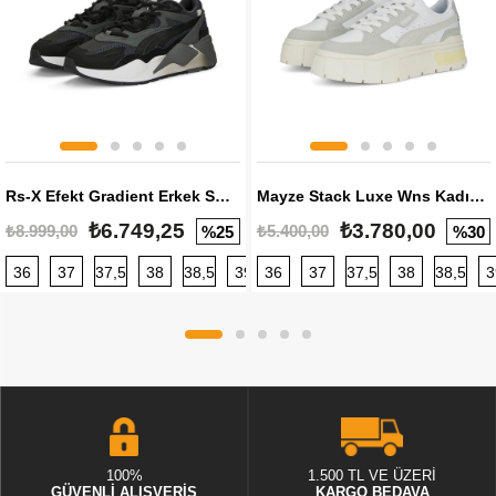
Rs-X Efekt Gradient Erkek Sneaker
Mayze Stack Luxe Wns Kadın Sneaker
₺6.749,25
₺3.780,00
₺8.999,00
₺5.400,00
%25
%30
36
37
37,5
38
38,5
39
36
40
37
40,5
37,5
41
38
42
38,5
42,5
3
100%
1.500 TL VE ÜZERİ
GÜVENLİ ALIŞVERİŞ
KARGO BEDAVA