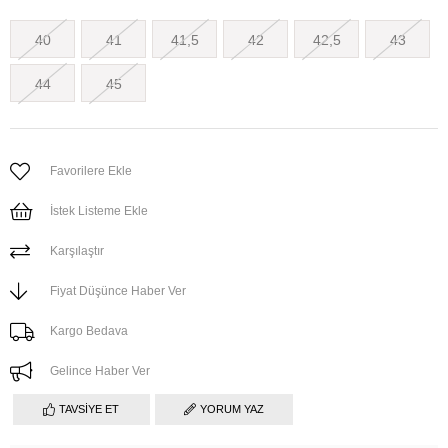
40
41
41,5
42
42,5
43
44
45
Favorilere Ekle
İstek Listeme Ekle
Karşılaştır
Fiyat Düşünce Haber Ver
Kargo Bedava
Gelince Haber Ver
TAVSIYE ET
YORUM YAZ