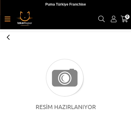
Puma Türkiye Franchise
0
Skechers Arch Fit Summits Erkek Sneaker