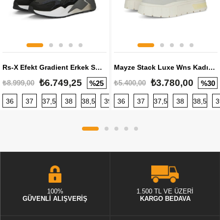
Rs-X Efekt Gradient Erkek Sneaker
Mayze Stack Luxe Wns Kadın Sneaker
₺6.749,25
₺3.780,00
₺8.999,00
₺5.400,00
%25
%30
36
37
37,5
38
38,5
39
36
40
37
40,5
37,5
41
38
42
38,5
42,5
3
100%
1.500 TL VE ÜZERİ
GÜVENLİ ALIŞVERİŞ
KARGO BEDAVA