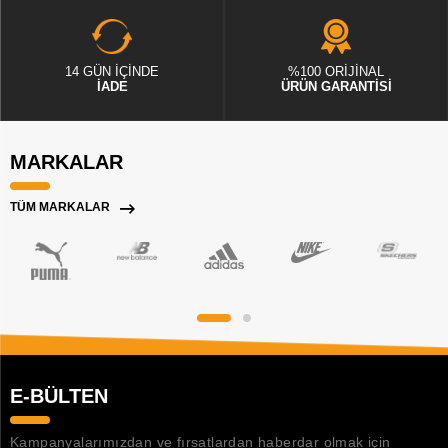
14 GÜN İÇİNDE
%100 ORİJİNAL
İADE
ÜRÜN GARANTİSİ
MARKALAR
TÜM MARKALAR
E-BÜLTEN
Kampanyalarımızdan ve fırsatlardan haberdar olmak için