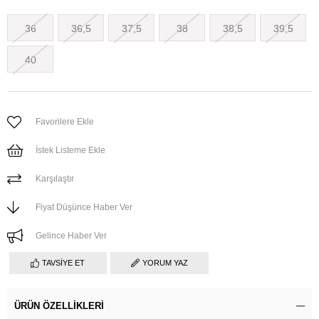
36
36,5
37,5
38
38,5
39,5
40
Favorilere Ekle
İstek Listeme Ekle
Karşılaştır
Fiyat Düşünce Haber Ver
Gelince Haber Ver
TAVSIYE ET
YORUM YAZ
ÜRÜN ÖZELLIKLERI