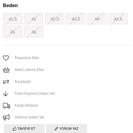
Beden
41,5
42
42,5
43,5
44
44,5
45
46
Favorilere Ekle
İstek Listeme Ekle
Karşılaştır
Fiyat Düşünce Haber Ver
Kargo Bedava
Gelince Haber Ver
TAVSIYE ET
YORUM YAZ