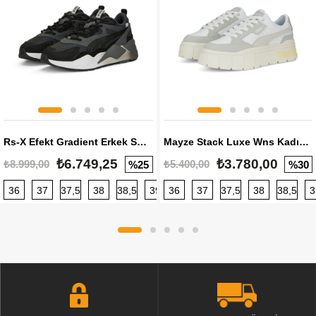
Rs-X Efekt Gradient Erkek Sneaker
Mayze Stack Luxe Wns Kadın Sneaker
₺6.749,25
₺3.780,00
₺8.999,00
₺5.400,00
%25
%30
36
37
37,5
38
38,5
39
36
40
37
40,5
37,5
41
38
42
38,5
42,5
3