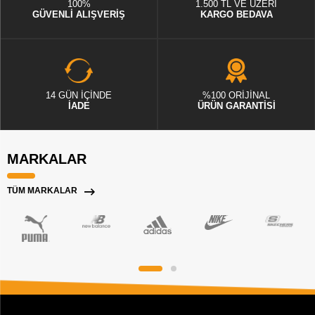
100%
1.500 TL VE ÜZERİ
GÜVENLİ ALIŞVERİŞ
KARGO BEDAVA
14 GÜN İÇİNDE
%100 ORİJİNAL
İADE
ÜRÜN GARANTİSİ
MARKALAR
TÜM MARKALAR