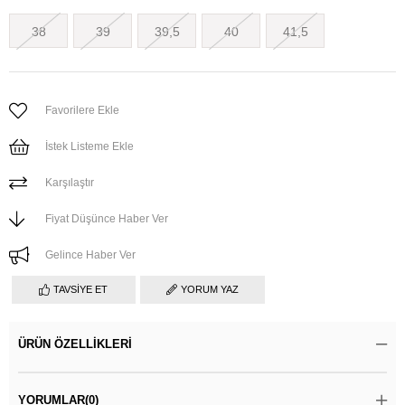
38
39
39,5
40
41,5
Favorilere Ekle
İstek Listeme Ekle
Karşılaştır
Fiyat Düşünce Haber Ver
Gelince Haber Ver
TAVSIYE ET
YORUM YAZ
ÜRÜN ÖZELLIKLERI
YORUMLAR
(0)