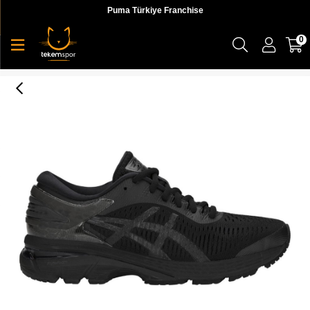
Puma Türkiye Franchise
0
Asics Gel-Kayano 25 Kadın Koşu Ayakkabı - 1012A026-002