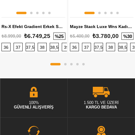
Rs-X Efekt Gradient Erkek Sneaker
Mayze Stack Luxe Wns Kadın Sneaker
₺6.749,25
₺3.780,00
₺8.999,00
₺5.400,00
%25
%30
36
37
37,5
38
38,5
39
36
40
37
40,5
37,5
41
38
42
38,5
42,5
3
100%
1.500 TL VE ÜZERİ
GÜVENLİ ALIŞVERİŞ
KARGO BEDAVA