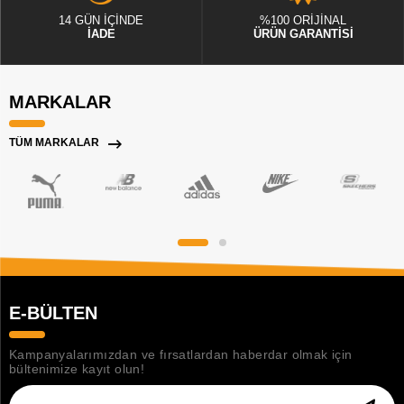
14 GÜN İÇİNDE
%100 ORİJİNAL
İADE
ÜRÜN GARANTİSİ
MARKALAR
TÜM MARKALAR
E-BÜLTEN
Kampanyalarımızdan ve fırsatlardan haberdar olmak için
bültenimize kayıt olun!