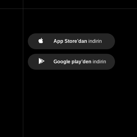
App Store’dan
indirin
Google play’den
indirin