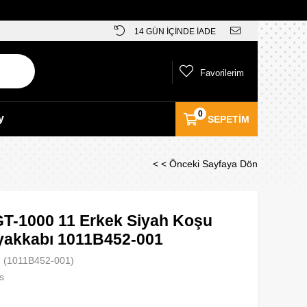
14 GÜN İÇİNDE İADE
Favorilerim
0
y
SEPETIM
< < Önceki Sayfaya Dön
GT-1000 11 Erkek Siyah Koşu
yakkabı 1011B452-001
(1011B452-001)
s