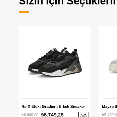
Sizin İçin Seçtikleri
Rs-X Efekt Gradient Erkek Sneaker
₺6.749,25
₺8.999,00
₺5.400,0
%25