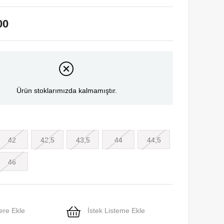
00
Ürün stoklarımızda kalmamıştır.
42
42,5
43,5
44
44,5
46
ere Ekle
İstek Listeme Ekle