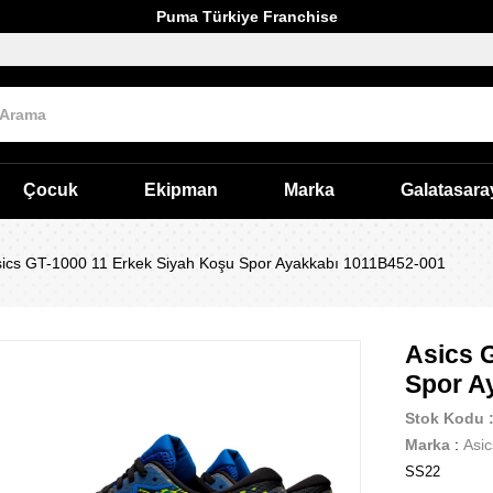
Puma Türkiye Franchise
Çocuk
Ekipman
Marka
Galatasara
ics GT-1000 11 Erkek Siyah Koşu Spor Ayakkabı 1011B452-001
Asics 
Spor A
Stok Kodu
Marka
:
Asic
SS22