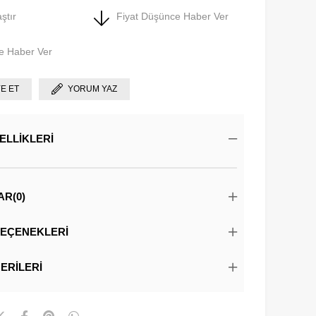
ştır
Fiyat Düşünce Haber Ver
e Haber Ver
YE ET
YORUM YAZ
ELLIKLERI
AR
(0)
EÇENEKLERI
ERILERI