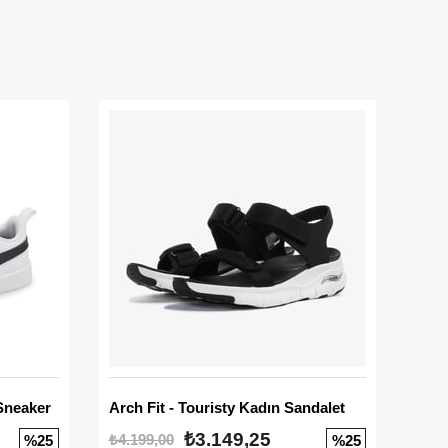
Sneaker
Arch Fit - Touristy Kadın Sandalet
Big
₺3.149,25
₺4.199,00
₺3.1
%25
%25