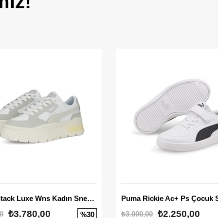
miz!
Mayze Stack Luxe Wns Kadın Sneaker
Puma Rickie Ac+ Ps Çocuk 
₺3.780,00
₺2.250,00
0
₺3.000,00
%30