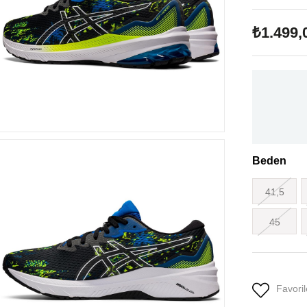
₺1.499,
Beden
41,5
45
Favoril