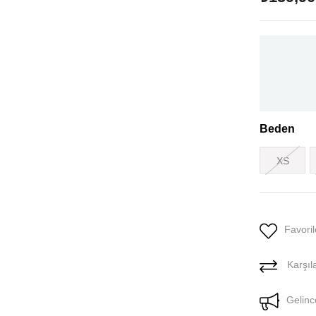
Beden
XS
Favoril
Karşıla
Gelinc