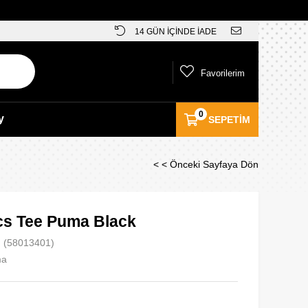
14 GÜN İÇİNDE İADE
Favorilerim
0
y
SEPETIM
< < Önceki Sayfaya Dön
ics Tee Puma Black
(58013401)
ma