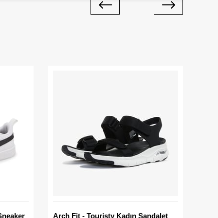
Sneaker
Arch Fit - Touristy Kadın Sandalet
Big