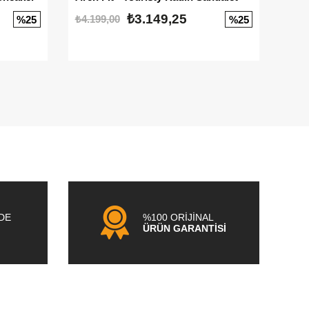
₺3.149,25
₺4.199,00
₺3.1
%25
%25
NDE
%100 ORİJİNAL
ÜRÜN GARANTİSİ