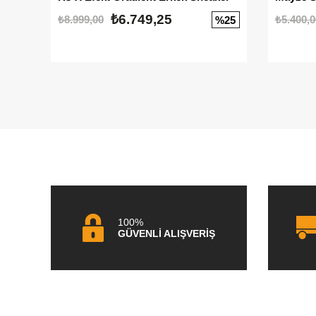
₺6.749,25
₺8.999,00
₺5.400,0
%25
100%
GÜVENLİ ALIŞVERİŞ