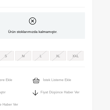
Ürün stoklarımızda kalmamıştır.
S
M
L
XL
XXL
ere Ekle
İstek Listeme Ekle
ştır
Fiyat Düşünce Haber Ver
e Haber Ver