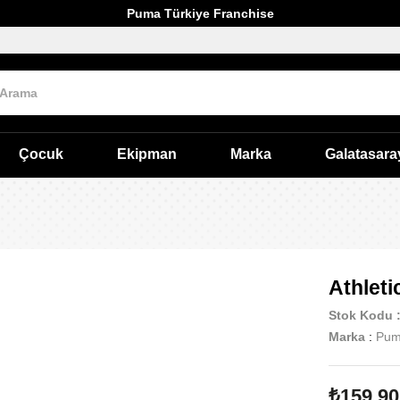
Puma Türkiye Franchise
Çocuk
Ekipman
Marka
Galatasara
Athlet
Stok Kodu
Marka
:
Pu
₺159,90