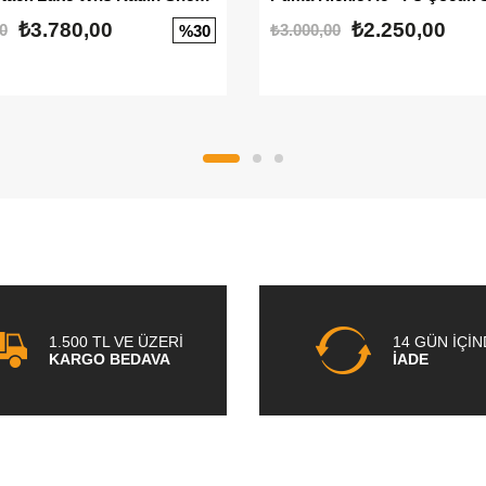
₺3.780,00
₺2.250,00
0
₺3.000,00
%30
1.500 TL VE ÜZERİ
14 GÜN İÇİ
KARGO BEDAVA
İADE