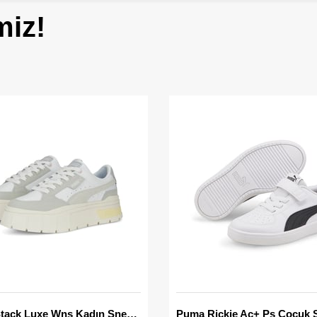
miz!
Mayze Stack Luxe Wns Kadın Sneaker
Puma Rickie Ac+ Ps Çocuk 