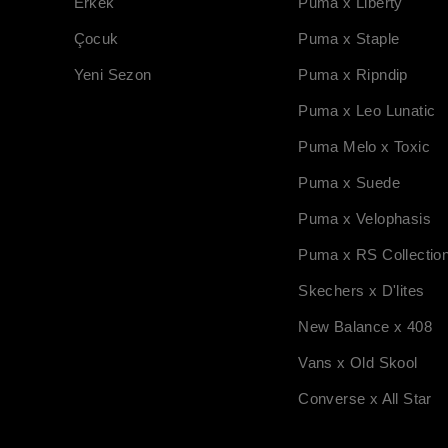
Erkek
Puma x Liberty
Çocuk
Puma x Staple
Yeni Sezon
Puma x Ripndip
Puma x Leo Lunatic
Puma Melo x Toxic
Puma x Suede
Puma x Velophasis
Puma x RS Collectio
Skechers x D'lites
New Balance x 408
Vans x Old Skool
Converse x All Star