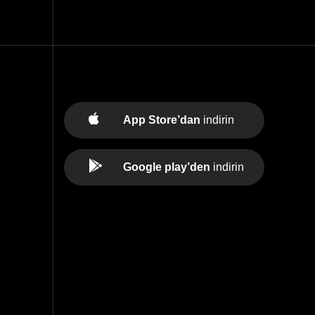
App Store’dan
indirin
Google play’den
indirin