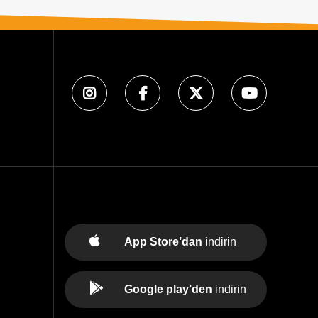
App Store’dan
indirin
Google play’den
indirin