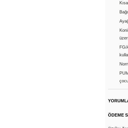
Kısa
Bağc
Ayağ
Koni
üzer
FG/A
kull
Nor
PUMA
çocu
YORUML
ÖDEME S