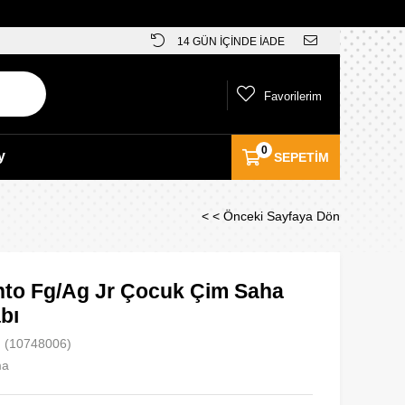
14 GÜN İÇİNDE İADE
Favorilerim
0
y
SEPETIM
< < Önceki Sayfaya Dön
nto Fg/Ag Jr Çocuk Çim Saha
bı
(10748006)
ma