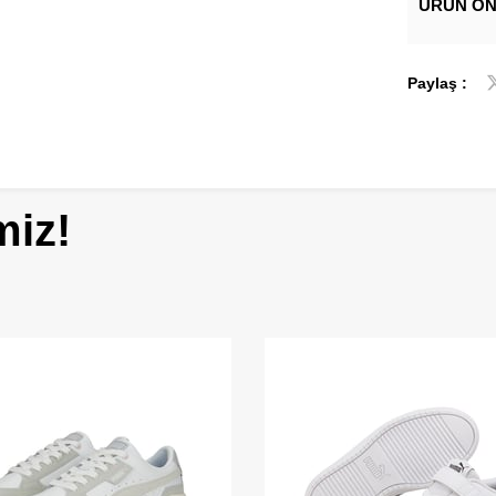
ÜRÜN ÖN
Paylaş :
miz!