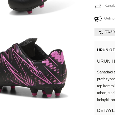
Karşıla
Gelinc
TAVSI
ÜRÜN ÖZ
ÜRÜN H
Sahadaki ta
profesyone
top kontrol
taban, spr
kolaylık sa
DETAYL