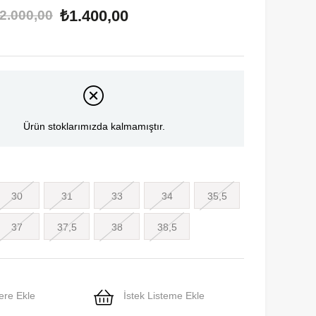
₺1.400,00
2.000,00
Ürün stoklarımızda kalmamıştır.
30
31
33
34
35,5
37
37,5
38
38,5
ere Ekle
İstek Listeme Ekle