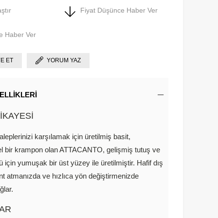
ştır
Fiyat Düşünce Haber Ver
e Haber Ver
YE ET
YORUM YAZ
ELLIKLERI
İKAYESİ
leplerinizi karşılamak için üretilmiş basit,
l bir krampon olan ATTACANTO, gelişmiş tutuş ve
ü için yumuşak bir üst yüzey ile üretilmiştir. Hafif dış
int atmanızda ve hızlıca yön değiştirmenizde
ğlar.
AR