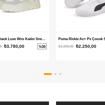
Mayze Stack Luxe Wns Kadın Sneaker
Puma Rickie Ac+ Ps Çocuk 
₺3.780,00
₺2.250,00
0
₺3.000,00
%30