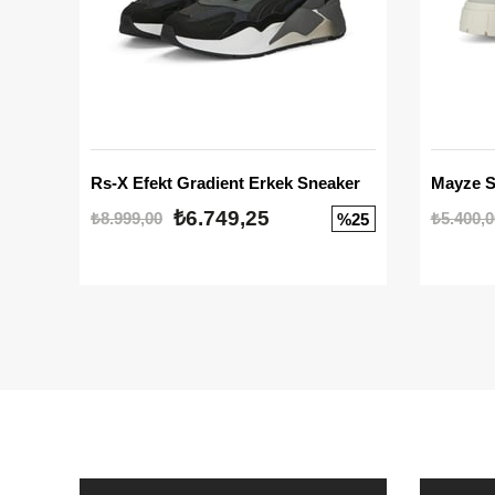
Rs-X Efekt Gradient Erkek Sneaker
₺6.749,25
₺8.999,00
₺5.400,0
%25