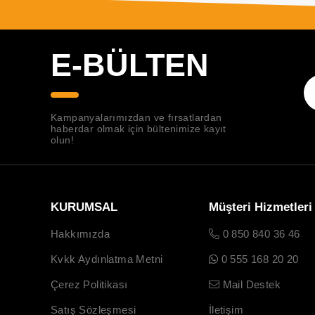
E-BÜLTEN
Kampanyalarımızdan ve fırsatlardan
haberdar olmak için bültenimize kayıt
olun!
KURUMSAL
Müşteri Hizmetleri
Hakkımızda
0 850 840 36 46
Kvkk Aydınlatma Metni
0 555 168 20 20
Çerez Politikası
Mail Destek
Satış Sözleşmesi
İletişim