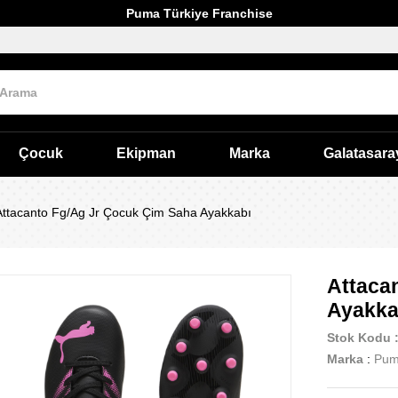
Puma Türkiye Franchise
Çocuk
Ekipman
Marka
Galatasara
Attacanto Fg/Ag Jr Çocuk Çim Saha Ayakkabı
Attaca
Ayakka
Stok Kodu
Marka
:
Pu