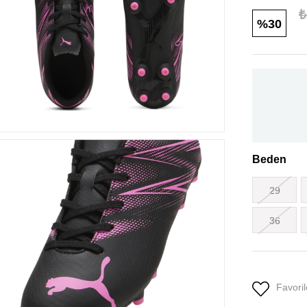
₺
30
Beden
29
36
Favoril