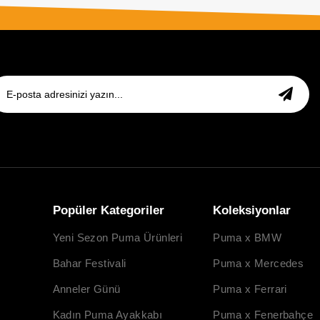
Popüler Kategoriler
Koleksiyonlar
Yeni Sezon Puma Ürünleri
Puma x BMW
Bahar Festivali
Puma x Mercedes
Anneler Günü
Puma x Ferrari
Kadın Puma Ayakkabı
Puma x Fenerbahçe