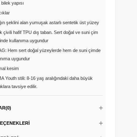
 bilek yapısı
ıklar
ın şeklini alan yumuşak astarlı sentetik üst yüzey
k çivili hafif TPU dış taban. Sert doğal ve suni çim
inde kullanıma uygundur
G: Hem sert doğal yüzeylerde hem de suni çimde
anıma uygundur
mal kesim
 Youth stili: 8-16 yaş aralığındaki daha büyük
klara tavsiye edilir.
AR
(0)
EÇENEKLERI