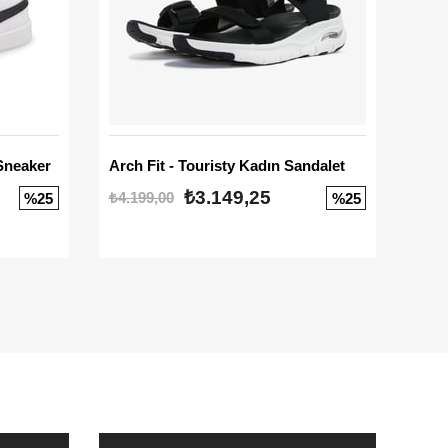
Sneaker
Arch Fit - Touristy Kadın Sandalet
Big
₺3.149,25
₺4.199,00
₺3.1
%25
%25