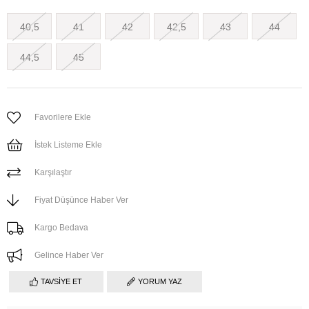
40,5
41
42
42,5
43
44
44,5
45
Favorilere Ekle
İstek Listeme Ekle
Karşılaştır
Fiyat Düşünce Haber Ver
Kargo Bedava
Gelince Haber Ver
TAVSIYE ET
YORUM YAZ