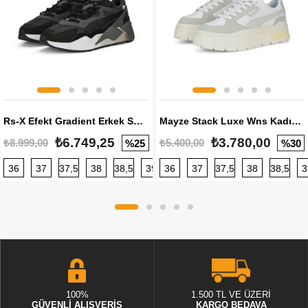
Rs-X Efekt Gradient Erkek Sneaker
Mayze Stack Luxe Wns Kadın Sneaker
₺6.749,25
₺3.780,00
₺8.999,00
₺5.400,00
%25
%30
36
37
37,5
38
38,5
39
36
40
37
40,5
37,5
41
38
42
38,5
42,5
3
100%
1.500 TL VE ÜZERİ
GÜVENLİ ALIŞVERİŞ
KARGO BEDAVA